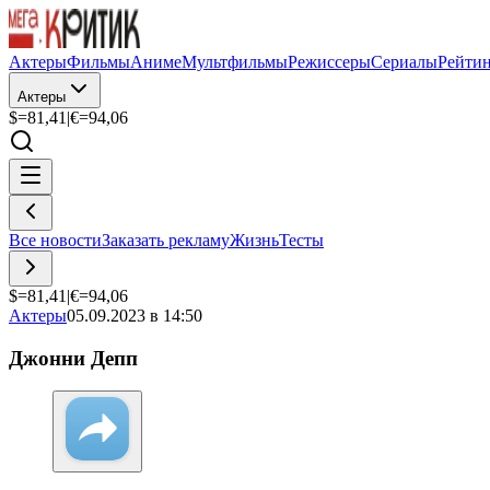
Актеры
Фильмы
Аниме
Мультфильмы
Режиссеры
Сериалы
Рейти
Актеры
$=
81,41
|
€=
94,06
Все новости
Заказать рекламу
Жизнь
Тесты
$=
81,41
|
€=
94,06
Актеры
05.09.2023 в 14:50
Джонни Депп