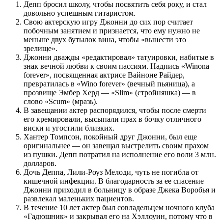
Депп бросил школу, чтобы посвятить себя року, и стал
довольно успешным гитаристом.
Свою актерскую игру Джонни до сих пор считает
побочным занятием и признается, что ему нужно не
меньше двух бутылок вина, чтобы «вынести это
зрелище».
Джонни дважды «редактировал» татуировки, набитые в
знак вечной любви к своим пассиям. Надпись «Winona
forever», посвященная актрисе Вайноне Райдер,
превратилась в «Wino forever» (вечный пьяница), а
прозвище Эмбер Херд — «Slim» (стройняшка) — в
слово «Scum» (мразь).
В завещании актер распорядился, чтобы после смерти
его кремировали, высыпали прах в бочку отличного
виски и угостили близких.
Хантер Томпсон, покойный друг Джонни, был еще
оригинальнее — он завещал выстрелить своим прахом
из пушки. Депп потратил на исполнение его воли 3 млн.
долларов.
Дочь Деппа, Лили-Роуз Мелоди, чуть не погибла от
кишечной инфекции. В благодарность за ее спасение
Джонни приходил в больницу в образе Джека Воробья и
развлекал маленьких пациентов.
В течение 10 лет актер был совладельцем ночного клуба
«Гадюшник» и закрывал его на Хэллоуин, потому что в