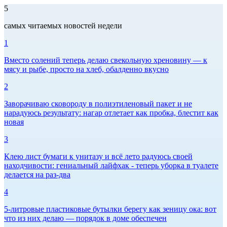
5
самых читаемых новостей недели
1
Вместо солений теперь делаю свекольную хреновину — к
мясу и рыбе, просто на хлеб, обалденно вкусно
2
Заворачиваю сковороду в полиэтиленовый пакет и не
нарадуюсь результату: нагар отлетает как пробка, блестит как
новая
3
Клею лист бумаги к унитазу и всё лето радуюсь своей
находчивости: гениальный лайфхак - теперь уборка в туалете
делается на раз-два
4
5-литровые пластиковые бутылки берегу как зеницу ока: вот
что из них делаю — порядок в доме обеспечен