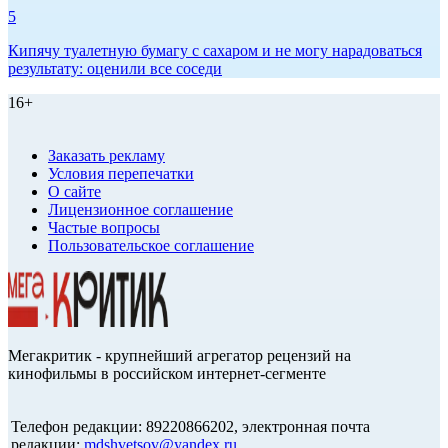
5
Кипячу туалетную бумагу с сахаром и не могу нарадоваться
результату: оценили все соседи
16+
Заказать рекламу
Условия перепечатки
О сайте
Лицензионное соглашение
Частые вопросы
Пользовательское соглашение
Мегакритик - крупнейший агрегатор рецензий на
кинофильмы в российском интернет-сегменте
Телефон редакции: 89220866202, электронная почта
редакции:
mdshvetsov@yandex.ru