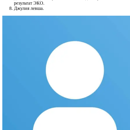
результат ЭКО.
Джулия левша.