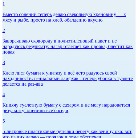
1
Вместо солений теперь делаю свекольную хреновину — к
мясу и рыбе, просто на хлеб, обалденно вкусно
2
Заворачиваю сковороду в полиэтиленовый пакет и не
нарадуюсь результату: нагар отлетает как пробка, блестит как
новая
3
Клею лист бумаги к унитазу и всё лето радуюсь своей
находчивости: гениальный лайфхак - теперь уборка в туалете
делается на раз-два
4
Кипячу туалетную бумагу с сахаром и не могу нарадоваться
результату: оценили все соседи
5
5-литровые пластиковые бутылки берегу как зеницу ока: вот
что из них делаю — порядок в доме обеспечен