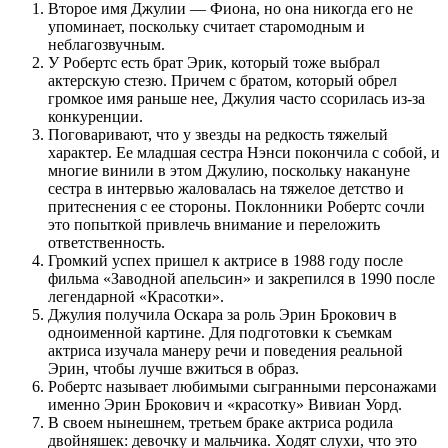
Второе имя Джулии — Фиона, но она никогда его не
упоминает, поскольку считает старомодным и
неблагозвучным.
У Робертс есть брат Эрик, который тоже выбрал
актерскую стезю. Причем с братом, который обрел
громкое имя раньше нее, Джулия часто ссорилась из-за
конкуренции.
Поговаривают, что у звезды на редкость тяжелый
характер. Ее младшая сестра Нэнси покончила с собой, и
многие винили в этом Джулию, поскольку накануне
сестра в интервью жаловалась на тяжелое детство и
притеснения с ее стороны. Поклонники Робертс сочли
это попыткой привлечь внимание и переложить
ответственность.
Громкий успех пришел к актрисе в 1988 году после
фильма «Заводной апельсин» и закрепился в 1990 после
легендарной «Красотки».
Джулия получила Оскара за роль Эрин Брокович в
одноименной картине. Для подготовки к съемкам
актриса изучала манеру речи и поведения реальной
Эрин, чтобы лучше вжиться в образ.
Робертс называет любимыми сыгранными персонажами
именно Эрин Брокович и «красотку» Вивиан Уорд.
В своем нынешнем, третьем браке актриса родила
двойняшек: девочку и мальчика. Ходят слухи, что это