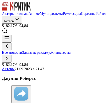
Актеры
Фильмы
Аниме
Мультфильмы
Режиссеры
Сериалы
Рейти
Актеры
$=
82,17
|
€=
94,84
Все новости
Заказать рекламу
Жизнь
Тесты
$=
82,17
|
€=
94,84
Актеры
21.09.2023 в 21:47
Джулия Робертс