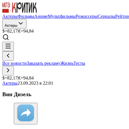
Актеры
Фильмы
Аниме
Мультфильмы
Режиссеры
Сериалы
Рейти
Актеры
$=
82,17
|
€=
94,84
Все новости
Заказать рекламу
Жизнь
Тесты
$=
82,17
|
€=
94,84
Актеры
23.09.2023 в 22:01
Вин Дизель