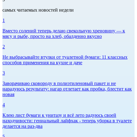
самых читаемых новостей недели
1
Вместо солений теперь делаю свекольную хреновину — к
мясу и рыбе, просто на хлеб, обалденно вкусно
2
Не выбрасывайте втулки от туалетной бумаги: 11 классных
способов применения на кухне и даче
3
Заворачиваю сковороду в полиэтиленовый пакет и не
нарадуюсь результату: нагар отлетает как пробка, блестит как
новая
4
Клею лист бумаги к унитазу и всё лето радуюсь своей
находчивости: гениальный лайфхак - теперь уборка в туалете
делается на раз-два
5