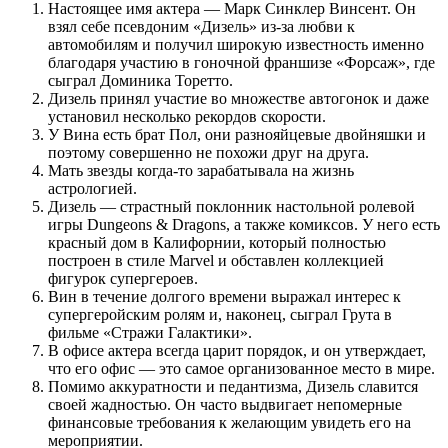
Настоящее имя актера — Марк Синклер Винсент. Он
взял себе псевдоним «Дизель» из-за любви к
автомобилям и получил широкую известность именно
благодаря участию в гоночной франшизе «Форсаж», где
сыграл Доминика Торетто.
Дизель принял участие во множестве автогонок и даже
установил несколько рекордов скорости.
У Вина есть брат Пол, они разнояйцевые двойняшки и
поэтому совершенно не похожи друг на друга.
Мать звезды когда-то зарабатывала на жизнь
астрологией.
Дизель — страстный поклонник настольной ролевой
игры Dungeons & Dragons, а также комиксов. У него есть
красный дом в Калифорнии, который полностью
построен в стиле Marvel и обставлен коллекцией
фигурок супергероев.
Вин в течение долгого времени выражал интерес к
супергеройским ролям и, наконец, сыграл Грута в
фильме «Стражи Галактики».
В офисе актера всегда царит порядок, и он утверждает,
что его офис — это самое организованное место в мире.
Помимо аккуратности и педантизма, Дизель славится
своей жадностью. Он часто выдвигает непомерные
финансовые требования к желающим увидеть его на
мероприятии.