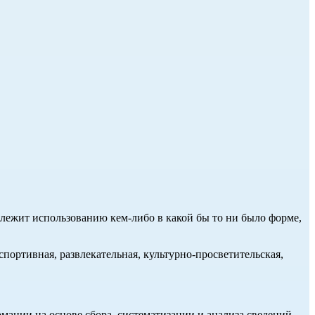
длежит использованию кем-либо в какой бы то ни было форме,
портивная, развлекательная, культурно-просветительская,
ции на основе сбора, систематизации и анализа сведений,