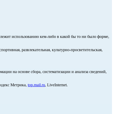
длежит использованию кем-либо в какой бы то ни было форме,
портивная, развлекательная, культурно-просветительская,
ции на основе сбора, систематизации и анализа сведений,
Яндекс Метрика,
top.mail.ru
, LiveInternet.