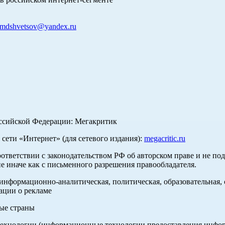
mdshvetsov@yandex.ru
оссийской Федерации: Мегакритик
ети «Интернет» (для сетевого издания):
megacritic.ru
оответствии с законодательством РФ об авторском праве и не по
е иначе как с письменного разрешения правообладателя.
нформационно-аналитическая, политическая, образовательная, с
ации о рекламе
ные страны
хнологии (информационные технологии предоставления информа