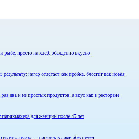
 рыбе, просто на хлеб, обалденно вкусно
результату: нагар отлетает как пробка, блестит как новая
 раз-два и из простых продуктов, а вкус как в ресторане
ет парикмахера для женщин после 45 лет
то из них делаю — порядок в доме обеспечен