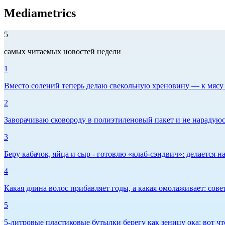
Mediametrics
5
самых читаемых новостей недели
1
Вместо солений теперь делаю свекольную хреновину — к мясу и
2
Заворачиваю сковороду в полиэтиленовый пакет и не нарадуюсь 
3
Беру кабачок, яйца и сыр - готовлю «клаб-сэндвич»: делается на
4
Какая длина волос прибавляет годы, а какая омолаживает: сов
5
5-литровые пластиковые бутылки берегу как зеницу ока: вот ч