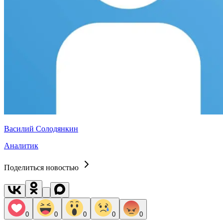
Василий Солодянкин
Аналитик
Поделиться новостью
0
0
0
0
0