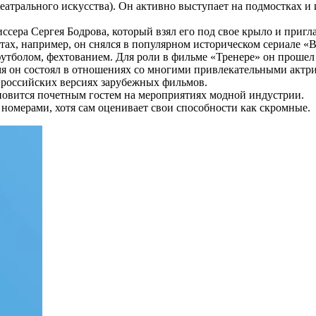
атрального искусства). Он активно выступает на подмостках и 
сера Сергея Бодрова, который взял его под свое крыло и пригла
х, например, он снялся в популярном историческом сериале «Ви
футболом, фехтованием. Для роли в фильме «Тренере» он прошел
емя он состоял в отношениях со многими привлекательными акт
в российских версиях зарубежных фильмов.
ановится почетным гостем на мероприятиях модной индустрии.
номерами, хотя сам оценивает свои способности как скромные.