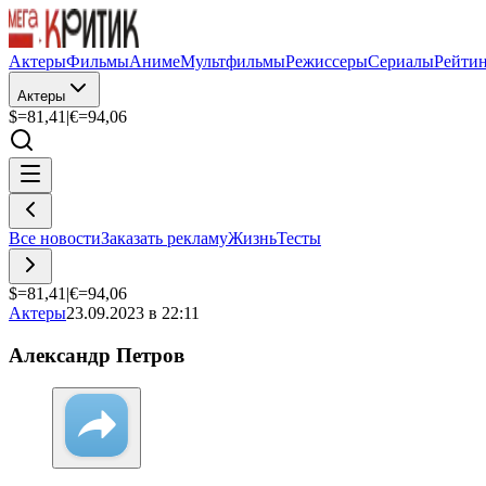
Актеры
Фильмы
Аниме
Мультфильмы
Режиссеры
Сериалы
Рейти
Актеры
$=
81,41
|
€=
94,06
Все новости
Заказать рекламу
Жизнь
Тесты
$=
81,41
|
€=
94,06
Актеры
23.09.2023 в 22:11
Александр Петров