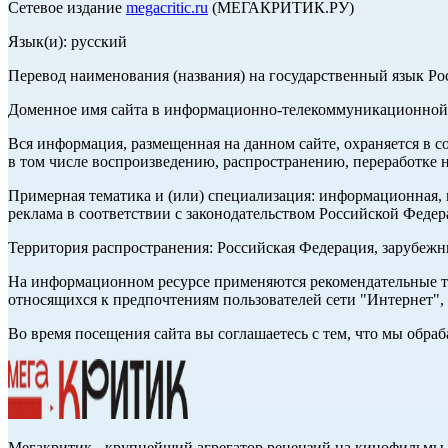
Сетевое издание
megacritic.ru
(МЕГАКРИТИК.РУ)
Язык(и): русский
Перевод наименования (названия) на государственный язык Р
Доменное имя сайта в информационно-телекоммуникационной с
Вся информация, размещенная на данном сайте, охраняется в с
в том числе воспроизведению, распространению, переработке н
Примерная тематика и (или) специализация: информационная, и
реклама в соответствии с законодательством Российской Федер
Территория распространения: Российская Федерация, зарубеж
На информационном ресурсе применяются рекомендательные те
относящихся к предпочтениям пользователей сети "Интернет",
Во время посещения сайта вы соглашаетесь с тем, что мы обр
Мегакритик - крупнейший агрегатор рецензий на кинофильмы 