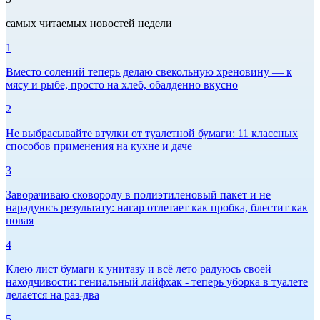
самых читаемых новостей недели
1
Вместо солений теперь делаю свекольную хреновину — к
мясу и рыбе, просто на хлеб, обалденно вкусно
2
Не выбрасывайте втулки от туалетной бумаги: 11 классных
способов применения на кухне и даче
3
Заворачиваю сковороду в полиэтиленовый пакет и не
нарадуюсь результату: нагар отлетает как пробка, блестит как
новая
4
Клею лист бумаги к унитазу и всё лето радуюсь своей
находчивости: гениальный лайфхак - теперь уборка в туалете
делается на раз-два
5