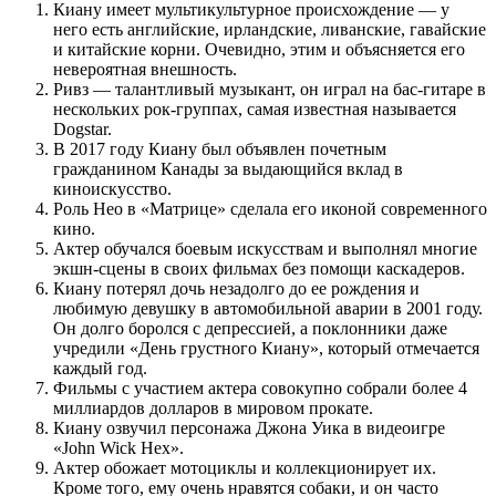
Киану имеет мультикультурное происхождение — у
него есть английские, ирландские, ливанские, гавайские
и китайские корни. Очевидно, этим и объясняется его
невероятная внешность.
Ривз — талантливый музыкант, он играл на бас-гитаре в
нескольких рок-группах, самая известная называется
Dogstar.
В 2017 году Киану был объявлен почетным
гражданином Канады за выдающийся вклад в
киноискусство.
Роль Нео в «Матрице» сделала его иконой современного
кино.
Актер обучался боевым искусствам и выполнял многие
экшн-сцены в своих фильмах без помощи каскадеров.
Киану потерял дочь незадолго до ее рождения и
любимую девушку в автомобильной аварии в 2001 году.
Он долго боролся с депрессией, а поклонники даже
учредили «День грустного Киану», который отмечается
каждый год.
Фильмы с участием актера совокупно собрали более 4
миллиардов долларов в мировом прокате.
Киану озвучил персонажа Джона Уика в видеоигре
«John Wick Hex».
Актер обожает мотоциклы и коллекционирует их.
Кроме того, ему очень нравятся собаки, и он часто