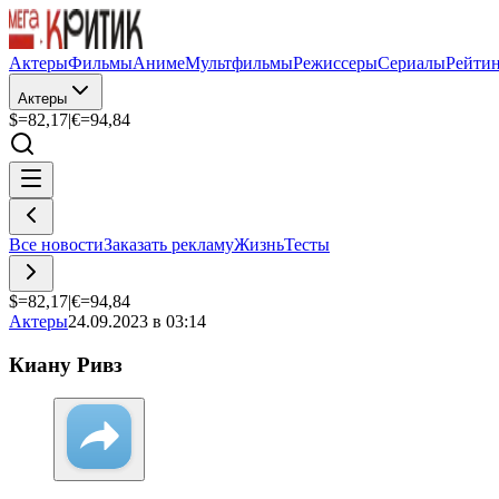
Актеры
Фильмы
Аниме
Мультфильмы
Режиссеры
Сериалы
Рейти
Актеры
$=
82,17
|
€=
94,84
Все новости
Заказать рекламу
Жизнь
Тесты
$=
82,17
|
€=
94,84
Актеры
24.09.2023 в 03:14
Киану Ривз