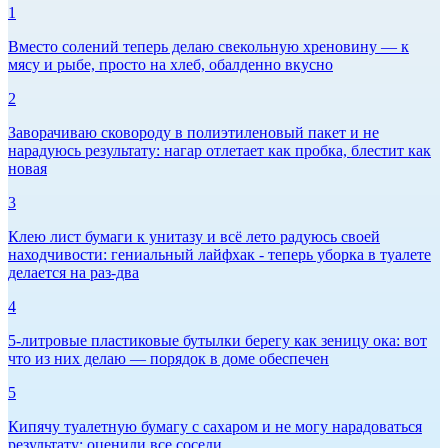
1
Вместо солений теперь делаю свекольную хреновину — к
мясу и рыбе, просто на хлеб, обалденно вкусно
2
Заворачиваю сковороду в полиэтиленовый пакет и не
нарадуюсь результату: нагар отлетает как пробка, блестит как
новая
3
Клею лист бумаги к унитазу и всё лето радуюсь своей
находчивости: гениальный лайфхак - теперь уборка в туалете
делается на раз-два
4
5-литровые пластиковые бутылки берегу как зеницу ока: вот
что из них делаю — порядок в доме обеспечен
5
Кипячу туалетную бумагу с сахаром и не могу нарадоваться
результату: оценили все соседи