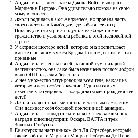
Анджелина — дочь актера Джона Войта и актрисы
Маршелин Бертран. Она удивительно похожа на свою
маму в юности.
Джоли родилась в Лос-Анджелесе, но провела часть
своего детства в Камбодже, где работал ее отец.
Впоследствии актриса получила камбоджийское
гражданство и усыновила ребенка в этой неспокойной
стране.
У актрисы шестеро детей, которых она воспитывает
вместе с бывшим мужем Брэдом Питтом, и трое из них
приемные.
Анджелина известна своей активной гуманитарной
деятельностью, она даже была назначена послом доброй
воли ОНН по делам беженцев.
У нее множество татуировок на всем теле, каждая из
которых имеет особое значение. Одна из самых
известных татуировок — координаты мест рождения ее
детей.
Джоли владеет правами пилота и частным самолетом.
Она называет себя большой поклонницей авиации.
Анджелина — обладательница всех трех важнейших
наград в киноиндустрии: Оскара, BAFTA и трех
Золотых Глобусов.
Ее актерским наставником был Ли Страсберг, который
также работал с Мэрилин Монро и Робертом Де Ниро.