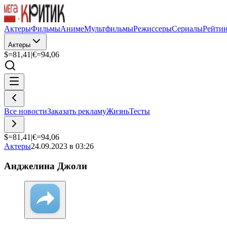
Актеры
Фильмы
Аниме
Мультфильмы
Режиссеры
Сериалы
Рейти
Актеры
$=
81,41
|
€=
94,06
Все новости
Заказать рекламу
Жизнь
Тесты
$=
81,41
|
€=
94,06
Актеры
24.09.2023 в 03:26
Анджелина Джоли