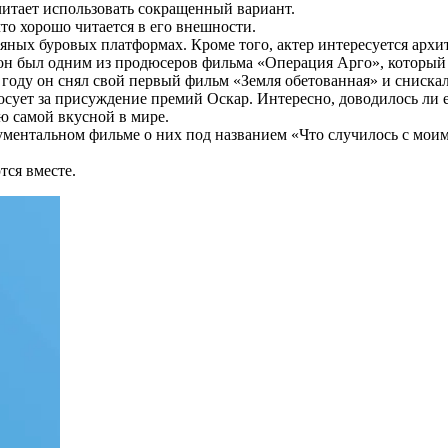
читает использовать сокращенный вариант.
то хорошо читается в его внешности.
тяных буровых платформах. Кроме того, актер интересуется архи
 он был одним из продюсеров фильма «Операция Арго», который
году он снял свой первый фильм «Земля обетованная» и снискал
сует за присуждение премий Оскар. Интересно, доводилось ли ем
ю самой вкусной в мире.
ументальном фильме о них под названием «Что случилось с мо
ся вместе.