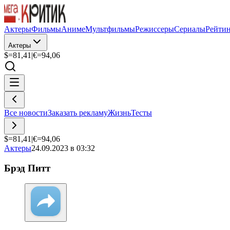
Актеры
Фильмы
Аниме
Мультфильмы
Режиссеры
Сериалы
Рейти
Актеры
$=
81,41
|
€=
94,06
Все новости
Заказать рекламу
Жизнь
Тесты
$=
81,41
|
€=
94,06
Актеры
24.09.2023 в 03:32
Брэд Питт