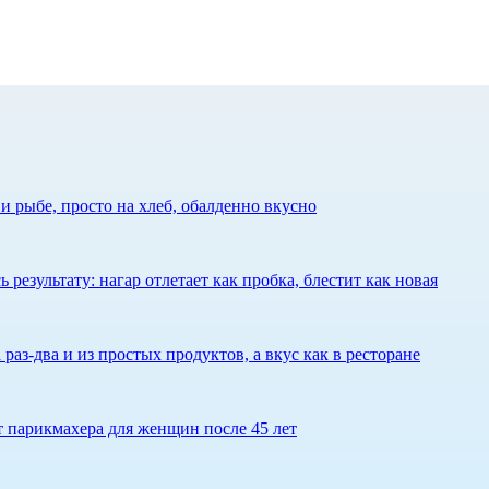
 рыбе, просто на хлеб, обалденно вкусно
результату: нагар отлетает как пробка, блестит как новая
 раз-два и из простых продуктов, а вкус как в ресторане
ет парикмахера для женщин после 45 лет