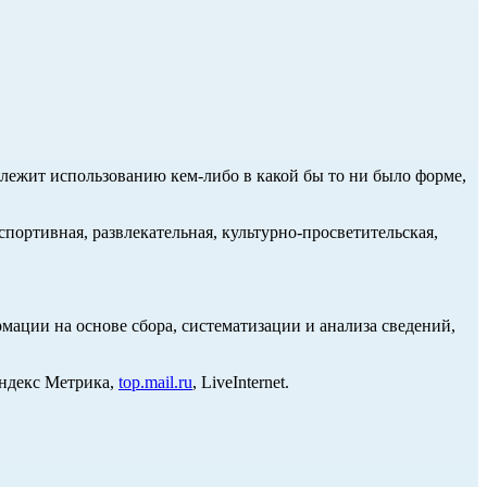
длежит использованию кем-либо в какой бы то ни было форме,
портивная, развлекательная, культурно-просветительская,
ции на основе сбора, систематизации и анализа сведений,
Яндекс Метрика,
top.mail.ru
, LiveInternet.