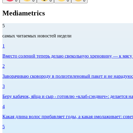
0
0
0
0
0
Mediametrics
5
самых читаемых новостей недели
1
Вместо солений теперь делаю свекольную хреновину — к мясу и
2
Заворачиваю сковороду в полиэтиленовый пакет и не нарадуюсь 
3
Беру кабачок, яйца и сыр - готовлю «клаб-сэндвич»: делается на
4
Какая длина волос прибавляет годы, а какая омолаживает: сов
5