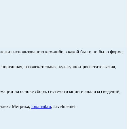
длежит использованию кем-либо в какой бы то ни было форме,
портивная, развлекательная, культурно-просветительская,
ции на основе сбора, систематизации и анализа сведений,
Яндекс Метрика,
top.mail.ru
, LiveInternet.