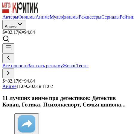
Актеры
Фильмы
Аниме
Мультфильмы
Режиссеры
Сериалы
Рейти
Аниме
$=
82,17
|
€=
94,84
Все новости
Заказать рекламу
Жизнь
Тесты
$=
82,17
|
€=
94,84
Аниме
11.09.2023 в 11:02
11 лучших аниме про детективов: Детектив
Конан, Готика, Психопаспорт, Семья шпиона...