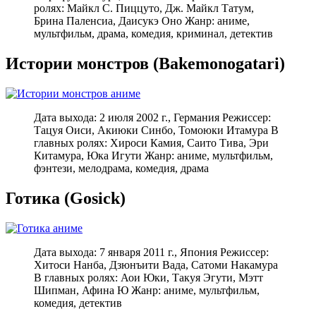
ролях: Майкл С. Пиццуто, Дж. Майкл Татум,
Брина Паленсиа, Даисукэ Оно Жанр: аниме,
мультфильм, драма, комедия, криминал, детектив
Истории монстров (Bakemonogatari)
Дата выхода: 2 июля 2002 г., Германия Режиссер:
Тацуя Оиси, Акиюки Синбо, Томоюки Итамура В
главных ролях: Хироси Камия, Саито Тива, Эри
Китамура, Юка Игути Жанр: аниме, мультфильм,
фэнтези, мелодрама, комедия, драма
Готика (Gosick)
Дата выхода: 7 января 2011 г., Япония Режиссер:
Хитоси Нанба, Дзюнъити Вада, Сатоми Накамура
В главных ролях: Аои Юки, Такуя Эгути, Мэтт
Шипман, Афина Ю Жанр: аниме, мультфильм,
комедия, детектив