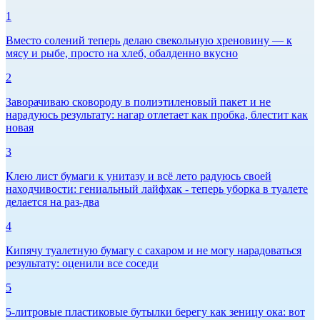
1
Вместо солений теперь делаю свекольную хреновину — к
мясу и рыбе, просто на хлеб, обалденно вкусно
2
Заворачиваю сковороду в полиэтиленовый пакет и не
нарадуюсь результату: нагар отлетает как пробка, блестит как
новая
3
Клею лист бумаги к унитазу и всё лето радуюсь своей
находчивости: гениальный лайфхак - теперь уборка в туалете
делается на раз-два
4
Кипячу туалетную бумагу с сахаром и не могу нарадоваться
результату: оценили все соседи
5
5-литровые пластиковые бутылки берегу как зеницу ока: вот