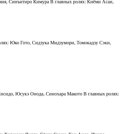
имия, Синъитиро Кимура В главных ролях: Киёми Асаи,
ролях: Юко Гото, Сидзука Мидзумори, Томокадзу Сэки,
 Сисидо, Юсукэ Онода, Синохара Макото В главных ролях: