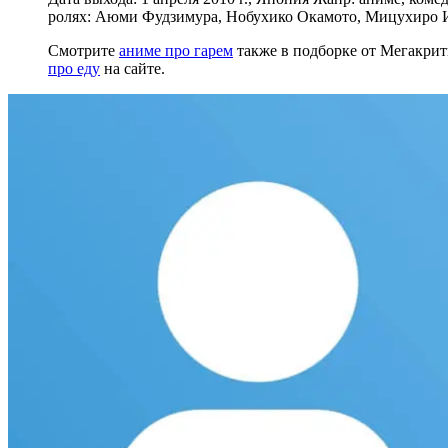
ролях: Аюми Фудзимура, Нобухико Окамото, Мицухиро 
Смотрите
аниме про гарем
также в подборке от Мегакри
про еду
на сайте.