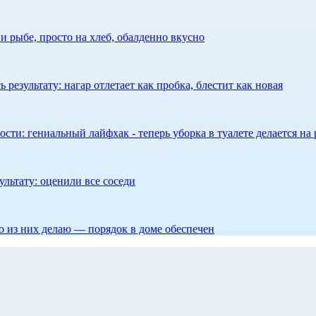
 рыбе, просто на хлеб, обалденно вкусно
результату: нагар отлетает как пробка, блестит как новая
сти: гениальный лайфхак - теперь уборка в туалете делается на 
ультату: оценили все соседи
то из них делаю — порядок в доме обеспечен