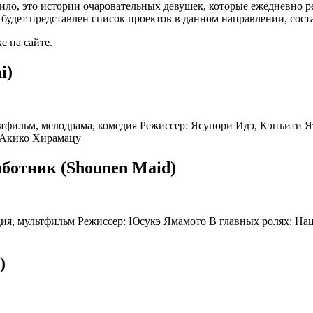
ло, это истории очаровательных девушек, которые ежедневно р
 будет представлен список проектов в данном направлении, сос
е на сайте.
i)
ультфильм, мелодрама, комедия Режиссер: Ясунори Идэ, Кэнъити 
, Акико Хирамацу
ботник (Shounen Maid)
медия, мультфильм Режиссер: Юсукэ Ямамото В главных ролях: Н
)