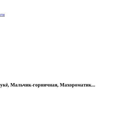
нги
укё, Мальчик-горничная, Махороматик...