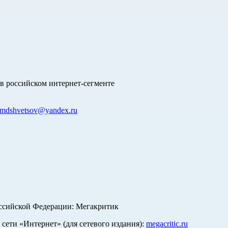
в российском интернет-сегменте
mdshvetsov@yandex.ru
оссийской Федерации: Мегакритик
ети «Интернет» (для сетевого издания):
megacritic.ru