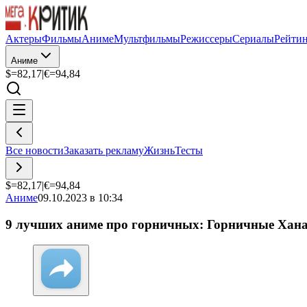
Актеры
Фильмы
Аниме
Мультфильмы
Режиссеры
Сериалы
Рейти
Аниме
$=
82,17
|
€=
94,84
Все новости
Заказать рекламу
Жизнь
Тесты
$=
82,17
|
€=
94,84
Аниме
09.10.2023 в 10:34
9 лучших аниме про горничных: Горничные Хана