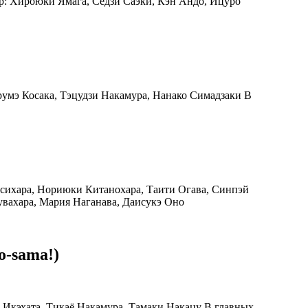
сер: Хироюки Ямага, Сёдзи Саэки, Кэн Андо, Ицуро
арумэ Косака, Тэцудзи Накамура, Нанако Симадзаки В
 Исихара, Нориюки Китанохара, Таити Огава, Синпэй
увахара, Мария Наганава, Даисукэ Оно
o-sama!)
си Икэхата, Тикаё Накамура, Тамаки Накацу В главных