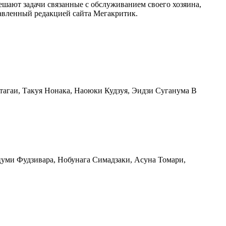
ешают задачи связанные с обслуживанием своего хозяина,
тавленный редакцией сайта Мегакритик.
Ятагаи, Такуя Нонака, Наоюки Кудзуя, Эидзи Суганума В
ацуми Фудзивара, Нобунага Симадзаки, Асуна Томари,