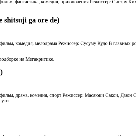
ьтфильм, фантастика, комедия, приключения Режиссер: Сигэру К
shitsuji ga ore de)
ьтфильм, комедия, мелодрама Режиссер: Сусуму Кудо В главных 
подборке на Мегакритике.
)
льтфильм, драма, комедия, спорт Режиссер: Масаюки Сакои, Дзюн
гути