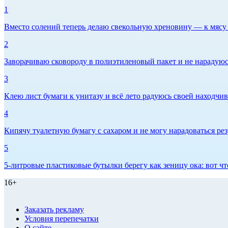
1
Вместо солений теперь делаю свекольную хреновину — к мясу и
2
Заворачиваю сковороду в полиэтиленовый пакет и не нарадуюсь 
3
Клею лист бумаги к унитазу и всё лето радуюсь своей находчиво
4
Кипячу туалетную бумагу с сахаром и не могу нарадоваться рез
5
5-литровые пластиковые бутылки берегу как зеницу ока: вот ч
16+
Заказать рекламу
Условия перепечатки
О сайте