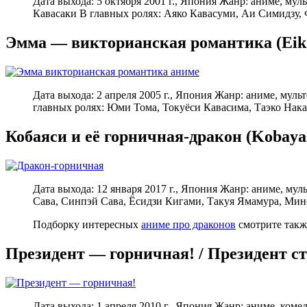
Дата выхода: 5 октября 2001 г., Япония Жанр: аниме, му
Кавасаки В главных ролях: Аяко Кавасуми, Аи Симидзу
Эмма — викторианская романтика (Eik
Дата выхода: 2 апреля 2005 г., Япония Жанр: аниме, мул
главных ролях: Юми Тома, Токуёси Кавасима, Таэко Нак
Кобаяси и её горничная-дракон (Kobayas
Дата выхода: 12 января 2017 г., Япония Жанр: аниме, м
Сава, Синпэй Сава, Ёсидзи Кигами, Такуя Ямамура, Мин
Подборку интересных
аниме про драконов
смотрите такж
Президент — горничная! / Президент ст
Дата выхода: 1 апреля 2010 г., Япония Жанр: аниме, ком