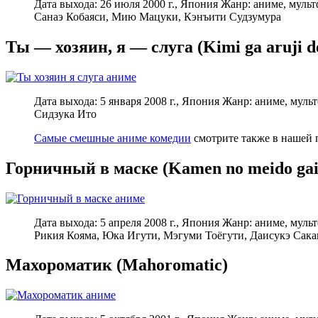
Дата выхода: 26 июля 2000 г., Япония Жанр: аниме, мул
Санаэ Кобаяси, Мию Мацуки, Кэнъити Судзумура
Ты — хозяин, я — слуга (Kimi ga aruji de 
Дата выхода: 5 января 2008 г., Япония Жанр: аниме, мул
Сидзука Ито
Самые смешные аниме комедии
смотрите также в нашей 
Горничный в маске (Kamen no meido gai
Дата выхода: 5 апреля 2008 г., Япония Жанр: аниме, му
Рикия Кояма, Юка Игути, Мэгуми Тоёгути, Даисукэ Сака
Махороматик (Mahoromatic)