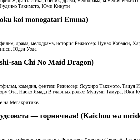
льтфильм, фантастика, боевик, драма, мелодрама, комедия Режис
, Фудзико Такимото, Юми Кикути
oku koi monogatari Emma)
ьтфильм, драма, мелодрама, история Режиссер: Цунэо Кобаяси, Х
аниси, Юдзи Уэда
hi-san Chi No Maid Dragon)
ультфильм, комедия, фэнтези Режиссер: Ясухиро Такэмото, Тацуя
ору Ота, Наоко Ямада В главных ролях: Муцуми Тамура, Юки К
е на Мегакритике.
удсовета — горничная! (Kaichou wa meid
едия, мультфильм, мелодрама, Режиссер: Хироаки Сакурай, Така