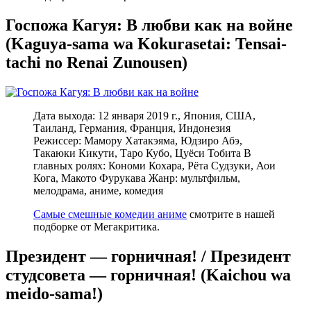
Госпожа Кагуя: В любви как на войне
(Kaguya-sama wa Kokurasetai: Tensai-
tachi no Renai Zunousen)
Дата выхода: 12 января 2019 г., Япония, США,
Таиланд, Германия, Франция, Индонезия
Режиссер: Мамору Хатакэяма, Юдзиро Абэ,
Такаюки Кикути, Таро Кубо, Цуёси Тобита В
главных ролях: Кономи Кохара, Рёта Судзуки, Аои
Кога, Макото Фурукава Жанр: мультфильм,
мелодрама, аниме, комедия
Самые смешные комедии аниме
смотрите в нашей
подборке от Мегакритика.
Президент — горничная! / Президент
студсовета — горничная! (Kaichou wa
meido-sama!)