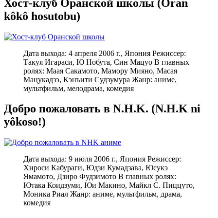
Хост-клуб Оранской школы (Ôran
kôkô hosutobu)
Дата выхода: 4 апреля 2006 г., Япония Режиссер:
Такуя Игараси, Ю Нобута, Син Мацуо В главных
ролях: Маая Сакамото, Мамору Мияно, Масая
Мацукадзэ, Кэнъити Судзумура Жанр: аниме,
мультфильм, мелодрама, комедия
Добро пожаловать в N.H.K. (N.H.K ni
yôkoso!)
Дата выхода: 9 июля 2006 г., Япония Режиссер:
Хироси Кабураги, Юдзи Кумадзава, Юсукэ
Ямамото, Дзиро Фудзимото В главных ролях:
Ютака Коидзуми, Юи Макино, Майкл С. Пиццуто,
Моника Риал Жанр: аниме, мультфильм, драма,
комедия