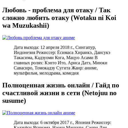
Любовь - проблема для отаку / Так
сложно любить отаку (Wotaku ni Koi
wa Muzukashii)
Дата выхода: 12 апреля 2018 г., Сингапур,
Индонезия Режиссер: Ёсимаса Хираикэ, Даисукэ
Такасима, Кадзуоми Кога, Мацуо Асами В
главных ролях: Кэнто Ито, Ариса Датэ, Миюки
Савасиро, Томокадзу Сугита Жанр: аниме,
мультфильм, мелодрама, комедия
Полноценная жизнь онлайн / Гайд по
счастливой жизни в сети (Netojuu no
susume)
Дата выхода: 6 октября 2017 г., Япония Режиссер:
Кадзуёси Ягинама, Наоки Мацуура, Саори Дэн,