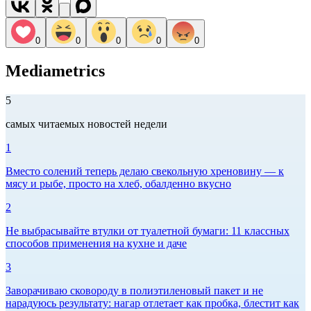
0
0
0
0
0
Mediametrics
5
самых читаемых новостей недели
1
Вместо солений теперь делаю свекольную хреновину — к
мясу и рыбе, просто на хлеб, обалденно вкусно
2
Не выбрасывайте втулки от туалетной бумаги: 11 классных
способов применения на кухне и даче
3
Заворачиваю сковороду в полиэтиленовый пакет и не
нарадуюсь результату: нагар отлетает как пробка, блестит как