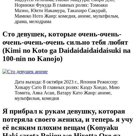
Нориюки Фукуда В главных ролях: Томоаки
Маэно, Юити Накамура, Такахиро Сакурай,
Мамико Ното Жанр: комедия, аниме, мультфильм,
драма, мелодрама
Сто девушек, которые очень-очень-
очень-очень-очень сильно тебя любят
(Kimi no Koto ga Daidaidaidaidaisuki na
100-nin no Kanojo)
Дата выхода: 8 октября 2023 г., Япония Режиссер:
Хикару Сато В главных ролях: Каэдэ Хондо, Мию
Томита, Аяка Асаи, Ватару Като Жанр: аниме,
мультфильм, комедия
Я прибрал к рукам девушку, которая
потеряла своего жениха, и теперь я учу
её всяким плохим вещам (Konyaku
Haki sareta Reijou wo Hirotta Ore ga,