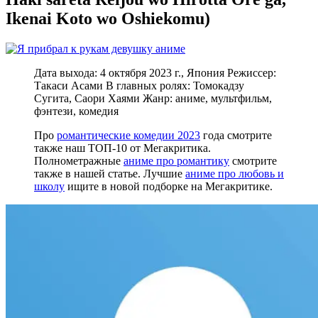
Ikenai Koto wo Oshiekomu)
Дата выхода: 4 октября 2023 г., Япония Режиссер:
Такаси Асами В главных ролях: Томокадзу
Сугита, Саори Хаями Жанр: аниме, мультфильм,
фэнтези, комедия
Про
романтические комедии 2023
года смотрите
также наш ТОП-10 от Мегакритика.
Полнометражные
аниме про романтику
смотрите
также в нашей статье. Лучшие
аниме про любовь и
школу
ищите в новой подборке на Мегакритике.