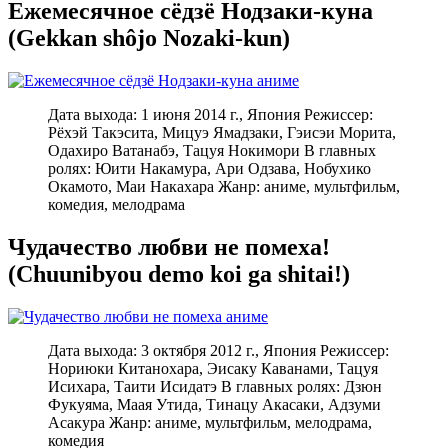
Ежемесячное сёдзё Нодзаки-куна
(Gekkan shôjo Nozaki-kun)
Дата выхода: 1 июня 2014 г., Япония Режиссер:
Рёхэй Такэсита, Мицуэ Ямадзаки, Гэисэи Морита,
Одахиро Ватанабэ, Тацуя Нокимори В главных
ролях: Юити Накамура, Ари Одзава, Нобухико
Окамото, Маи Накахара Жанр: аниме, мультфильм,
комедия, мелодрама
Чудачество любви не помеха!
(Chuunibyou demo koi ga shitai!)
Дата выхода: 3 октября 2012 г., Япония Режиссер:
Нориюки Китанохара, Эисаку Каванами, Тацуя
Исихара, Таити Исидатэ В главных ролях: Дзюн
Фукуяма, Маая Утида, Тинацу Акасаки, Адзуми
Асакура Жанр: аниме, мультфильм, мелодрама,
комедия