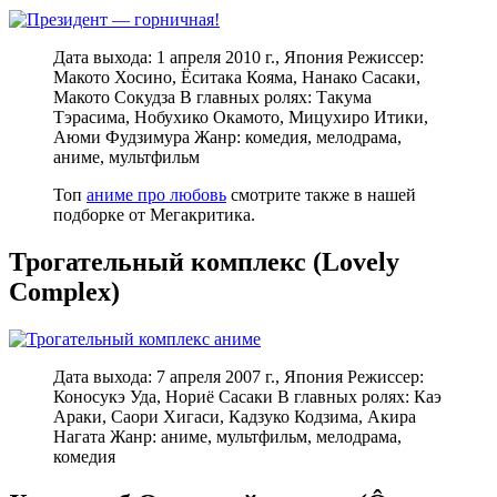
Дата выхода: 1 апреля 2010 г., Япония Режиссер:
Макото Хосино, Ёситака Кояма, Нанако Сасаки,
Макото Сокудза В главных ролях: Такума
Тэрасима, Нобухико Окамото, Мицухиро Итики,
Аюми Фудзимура Жанр: комедия, мелодрама,
аниме, мультфильм
Топ
аниме про любовь
смотрите также в нашей
подборке от Мегакритика.
Трогательный комплекс (Lovely
Complex)
Дата выхода: 7 апреля 2007 г., Япония Режиссер:
Коносукэ Уда, Нориё Сасаки В главных ролях: Каэ
Араки, Саори Хигаси, Кадзуко Кодзима, Акира
Нагата Жанр: аниме, мультфильм, мелодрама,
комедия