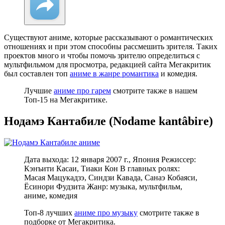
Существуют аниме, которые рассказывают о романтических
отношениях и при этом способны рассмешить зрителя. Таких
проектов много и чтобы помочь зрителю определиться с
мультфильмом для просмотра, редакцией сайта Мегакритик
был составлен топ
аниме в жанре романтика
и комедия.
Лучшие
аниме про гарем
смотрите также в нашем
Топ-15 на Мегакритике.
Нодамэ Кантабиле (Nodame kantâbire)
Дата выхода: 12 января 2007 г., Япония Режиссер:
Кэнъити Касаи, Тиаки Кон В главных ролях:
Масая Мацукадзэ, Синдзи Кавада, Санаэ Кобаяси,
Ёсинори Фудзита Жанр: музыка, мультфильм,
аниме, комедия
Топ-8 лучших
аниме про музыку
смотрите также в
подборке от Мегакритика.