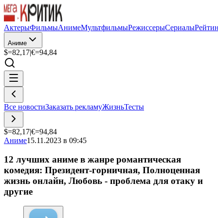
Актеры
Фильмы
Аниме
Мультфильмы
Режиссеры
Сериалы
Рейти
Аниме
$=
82,17
|
€=
94,84
Все новости
Заказать рекламу
Жизнь
Тесты
$=
82,17
|
€=
94,84
Аниме
15.11.2023 в 09:45
12 лучших аниме в жанре романтическая
комедия: Президент-горничная, Полноценная
жизнь онлайн, Любовь - проблема для отаку и
другие