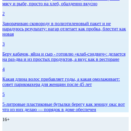
мясу и рыбе, просто на хлеб, обалденно вкусно
2
Заворачиваю сковороду в полиэтиленовый пакет и не
нарадуюсь результату: нагар отлетает как пробка, блестит как
новая
3
Беру кабачок, яйца и сыр - готовлю «клаб-сэндвич»: делается
на раз-два и из простых продуктов, а вкус как в ресторане
4
Какая длина волос прибавляет годы, а какая омолаживает:
совет парикмахера для женщин после 45 лет
5
5-литровые пластиковые бутылки берегу как зеницу ока: вот
что из них делаю — порядок в доме обеспечен
16+