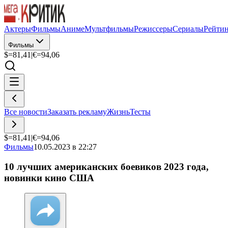
Актеры
Фильмы
Аниме
Мультфильмы
Режиссеры
Сериалы
Рейти
Фильмы
$=
81,41
|
€=
94,06
Все новости
Заказать рекламу
Жизнь
Тесты
$=
81,41
|
€=
94,06
Фильмы
10.05.2023 в 22:27
10 лучших американских боевиков 2023 года,
новинки кино США