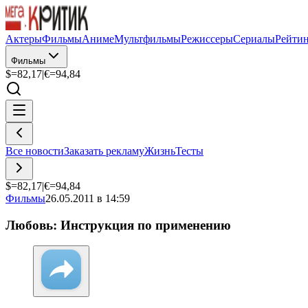
Актеры
Фильмы
Аниме
Мультфильмы
Режиссеры
Сериалы
Рейти
Фильмы
$=
82,17
|
€=
94,84
Все новости
Заказать рекламу
Жизнь
Тесты
$=
82,17
|
€=
94,84
Фильмы
26.05.2011 в 14:59
Любовь: Инструкция по применению