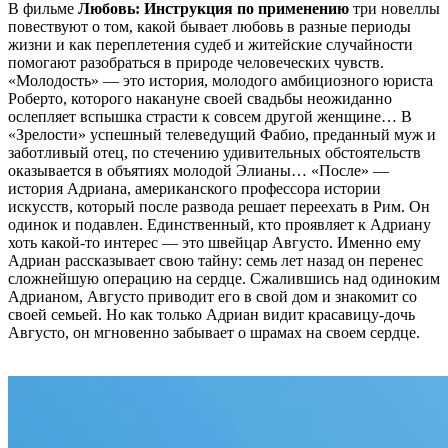
В фильме
Любовь: Инструкция по применению
три новеллы
повествуют о том, какой бывает любовь в разные периоды
жизни и как переплетения судеб и житейские случайности
помогают разобраться в природе человеческих чувств.
«Молодость» — это история, молодого амбициозного юриста
Роберто, которого накануне своей свадьбы неожиданно
ослепляет вспышка страсти к совсем другой женщине… В
«Зрелости» успешный телеведущий Фабио, преданный муж и
заботливый отец, по стечению удивительных обстоятельств
оказывается в объятиях молодой Элианы… «После» —
история Адриана, американского профессора истории
искусств, который после развода решает переехать в Рим. Он
одинок и подавлен. Единственный, кто проявляет к Адриану
хоть какой-то интерес — это швейцар Августо. Именно ему
Адриан рассказывает свою тайну: семь лет назад он перенес
сложнейшую операцию на сердце. Сжалившись над одиноким
Адрианом, Августо приводит его в свой дом и знакомит со
своей семьей. Но как только Адриан видит красавицу-дочь
Августо, он мгновенно забывает о шрамах на своем сердце.