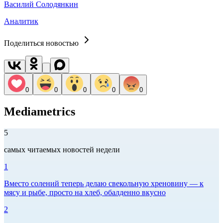
Василий Солодянкин
Аналитик
Поделиться новостью
0
0
0
0
0
Mediametrics
5
самых читаемых новостей недели
1
Вместо солений теперь делаю свекольную хреновину — к
мясу и рыбе, просто на хлеб, обалденно вкусно
2