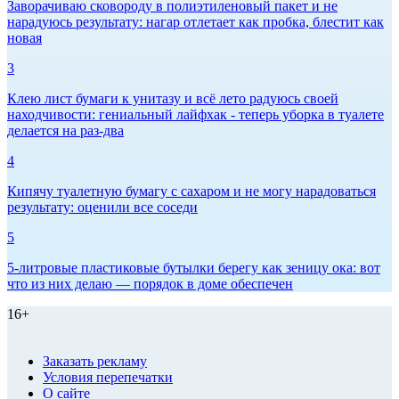
Заворачиваю сковороду в полиэтиленовый пакет и не
нарадуюсь результату: нагар отлетает как пробка, блестит как
новая
3
Клею лист бумаги к унитазу и всё лето радуюсь своей
находчивости: гениальный лайфхак - теперь уборка в туалете
делается на раз-два
4
Кипячу туалетную бумагу с сахаром и не могу нарадоваться
результату: оценили все соседи
5
5-литровые пластиковые бутылки берегу как зеницу ока: вот
что из них делаю — порядок в доме обеспечен
16+
Заказать рекламу
Условия перепечатки
О сайте