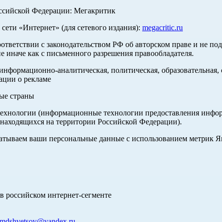
оссийской Федерации: Мегакритик
ети «Интернет» (для сетевого издания):
megacritic.ru
оответствии с законодательством РФ об авторском праве и не по
е иначе как с письменного разрешения правообладателя.
нформационно-аналитическая, политическая, образовательная, с
ации о рекламе
ные страны
хнологии (информационные технологии предоставления информа
 находящихся на территории Российской Федерации).
абатываем ваши персональные данные с использованием метрик 
в российском интернет-сегменте
mdshvetsov@yandex.ru