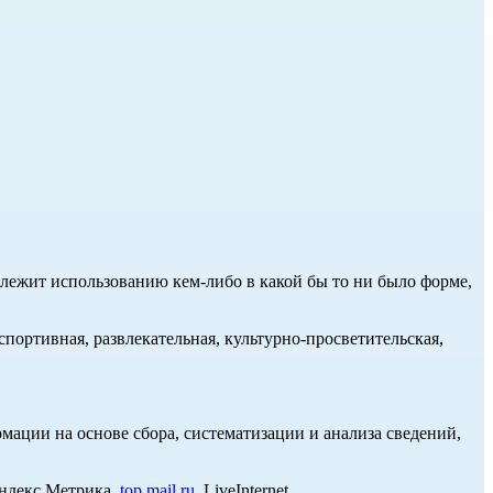
длежит использованию кем-либо в какой бы то ни было форме,
портивная, развлекательная, культурно-просветительская,
ции на основе сбора, систематизации и анализа сведений,
Яндекс Метрика,
top.mail.ru
, LiveInternet.