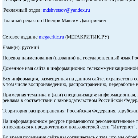
Рекламный отдел:
mdshvetsov@yandex.ru
Главный редактор Швецов Максим Дмитриевич
Сетевое издание
megacritic.ru
(МЕГАКРИТИК.РУ)
Язык(и): русский
Перевод наименования (названия) на государственный язык Р
Доменное имя сайта в информационно-телекоммуникационной с
Вся информация, размещенная на данном сайте, охраняется в с
в том числе воспроизведению, распространению, переработке н
Примерная тематика и (или) специализация: информационная, и
реклама в соответствии с законодательством Российской Федер
Территория распространения: Российская Федерация, зарубеж
На информационном ресурсе применяются рекомендательные те
относящихся к предпочтениям пользователей сети "Интернет",
Во время посещения сайта вы соглашаетесь с тем, что мы обр