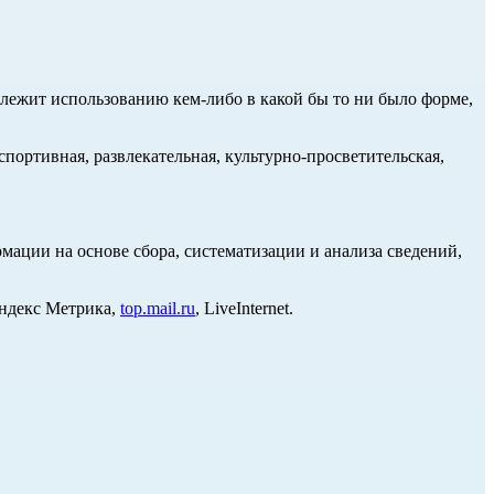
длежит использованию кем-либо в какой бы то ни было форме,
портивная, развлекательная, культурно-просветительская,
ции на основе сбора, систематизации и анализа сведений,
Яндекс Метрика,
top.mail.ru
, LiveInternet.