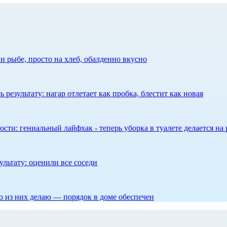
 рыбе, просто на хлеб, обалденно вкусно
результату: нагар отлетает как пробка, блестит как новая
сти: гениальный лайфхак - теперь уборка в туалете делается на 
ультату: оценили все соседи
то из них делаю — порядок в доме обеспечен