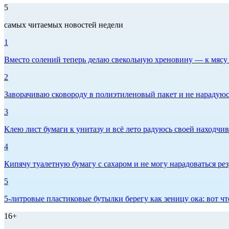
5
самых читаемых новостей недели
1
Вместо солений теперь делаю свекольную хреновину — к мясу и
2
Заворачиваю сковороду в полиэтиленовый пакет и не нарадуюсь 
3
Клею лист бумаги к унитазу и всё лето радуюсь своей находчиво
4
Кипячу туалетную бумагу с сахаром и не могу нарадоваться рез
5
5-литровые пластиковые бутылки берегу как зеницу ока: вот ч
16+