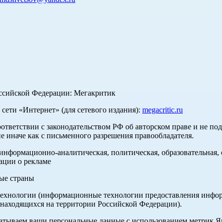
оссийской Федерации: Мегакритик
ети «Интернет» (для сетевого издания):
megacritic.ru
оответствии с законодательством РФ об авторском праве и не по
е иначе как с письменного разрешения правообладателя.
нформационно-аналитическая, политическая, образовательная, с
ации о рекламе
ные страны
хнологии (информационные технологии предоставления информа
 находящихся на территории Российской Федерации).
абатываем ваши персональные данные с использованием метрик 