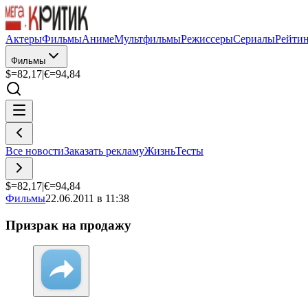
Актеры
Фильмы
Аниме
Мультфильмы
Режиссеры
Сериалы
Рейти
Фильмы
$=
82,17
|
€=
94,84
Все новости
Заказать рекламу
Жизнь
Тесты
$=
82,17
|
€=
94,84
Фильмы
22.06.2011 в 11:38
Призрак на продажу