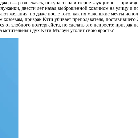
ер — развлекаясь, покупают на интернет-аукционе… привидение
служанки, двести лет назад выброшенной хозяином на улицу и п
ают желания, но даже после того, как их маленькие мечты испол
хозяевам, призрак Кэти убивает преподавателя, поставившего Д
от злобного полтергейста, но сделать это непросто: призрак не
да мстительный дух Кэти Мэлоун утолит свою ярость?