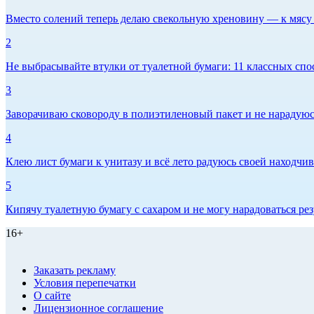
Вместо солений теперь делаю свекольную хреновину — к мясу и
2
Не выбрасывайте втулки от туалетной бумаги: 11 классных спо
3
Заворачиваю сковороду в полиэтиленовый пакет и не нарадуюсь 
4
Клею лист бумаги к унитазу и всё лето радуюсь своей находчиво
5
Кипячу туалетную бумагу с сахаром и не могу нарадоваться рез
16+
Заказать рекламу
Условия перепечатки
О сайте
Лицензионное соглашение