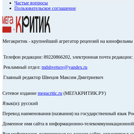
Частые вопросы
Пользовательское соглашение
Мегакритик - крупнейший агрегатор рецензий на кинофильмы 
Телефон редакции: 89220866202, электронная почта редакции:
Рекламный отдел:
mdshvetsov@yandex.ru
Главный редактор Швецов Максим Дмитриевич
Сетевое издание
megacritic.ru
(МЕГАКРИТИК.РУ)
Язык(и): русский
Перевод наименования (названия) на государственный язык Р
Доменное имя сайта в информационно-телекоммуникационной с
Вся информация, размещенная на данном сайте, охраняется в с