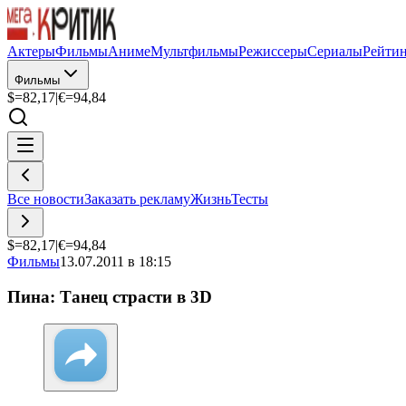
Актеры
Фильмы
Аниме
Мультфильмы
Режиссеры
Сериалы
Рейти
Фильмы
$=
82,17
|
€=
94,84
Все новости
Заказать рекламу
Жизнь
Тесты
$=
82,17
|
€=
94,84
Фильмы
13.07.2011 в 18:15
Пина: Танец страсти в 3D