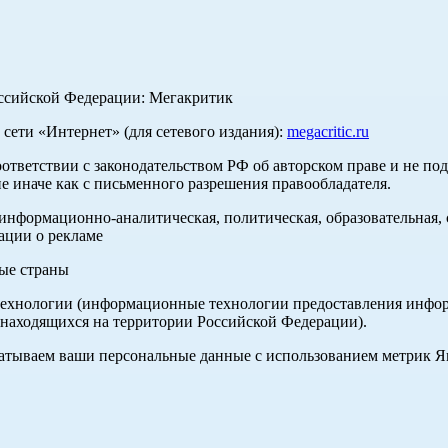
оссийской Федерации: Мегакритик
ети «Интернет» (для сетевого издания):
megacritic.ru
оответствии с законодательством РФ об авторском праве и не по
е иначе как с письменного разрешения правообладателя.
нформационно-аналитическая, политическая, образовательная, с
ации о рекламе
ные страны
хнологии (информационные технологии предоставления информа
 находящихся на территории Российской Федерации).
абатываем ваши персональные данные с использованием метрик 