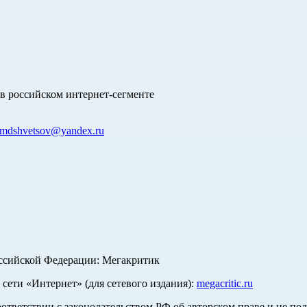
в российском интернет-сегменте
mdshvetsov@yandex.ru
оссийской Федерации: Мегакритик
ети «Интернет» (для сетевого издания):
megacritic.ru
оответствии с законодательством РФ об авторском праве и не по