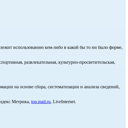
длежит использованию кем-либо в какой бы то ни было форме,
портивная, развлекательная, культурно-просветительская,
ции на основе сбора, систематизации и анализа сведений,
Яндекс Метрика,
top.mail.ru
, LiveInternet.