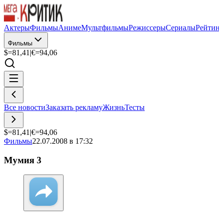
Актеры
Фильмы
Аниме
Мультфильмы
Режиссеры
Сериалы
Рейти
Фильмы
$=
81,41
|
€=
94,06
Все новости
Заказать рекламу
Жизнь
Тесты
$=
81,41
|
€=
94,06
Фильмы
22.07.2008 в 17:32
Мумия 3