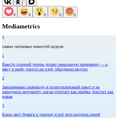
0
0
0
0
0
Mediametrics
5
самых читаемых новостей недели
1
Вместо солений теперь делаю свекольную хреновину — к
мясу и рыбе, просто на хлеб, обалденно вкусно
2
Заворачиваю сковороду в полиэтиленовый пакет и не
нарадуюсь результату: нагар отлетает как пробка, блестит как
новая
3
Клею лист бумаги к унитазу и всё лето радуюсь своей