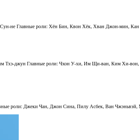
 Сун-не Главные роли: Хён Бин, Квон Хёк, Хван Джон-мин, Кан
им Тхэ-джун Главные роли: Чхон У-хи, Им Щи-ван, Ким Хи-вон, 
авные роли: Джеки Чан, Джон Сина, Пилу Асбек, Ван Чжэньвэй,