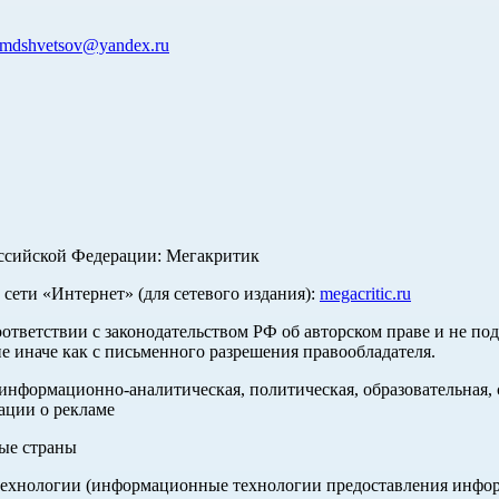
mdshvetsov@yandex.ru
оссийской Федерации: Мегакритик
ети «Интернет» (для сетевого издания):
megacritic.ru
оответствии с законодательством РФ об авторском праве и не по
е иначе как с письменного разрешения правообладателя.
нформационно-аналитическая, политическая, образовательная, с
ации о рекламе
ные страны
хнологии (информационные технологии предоставления информа