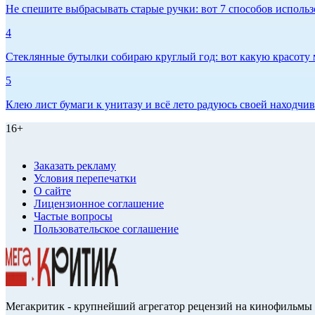
Не спешите выбрасывать старые ручки: вот 7 способов использо
4
Стеклянные бутылки собираю круглый год: вот какую красоту м
5
Клею лист бумаги к унитазу и всё лето радуюсь своей находчиво
16+
Заказать рекламу
Условия перепечатки
О сайте
Лицензионное соглашение
Частые вопросы
Пользовательское соглашение
Мегакритик - крупнейший агрегатор рецензий на кинофильмы 