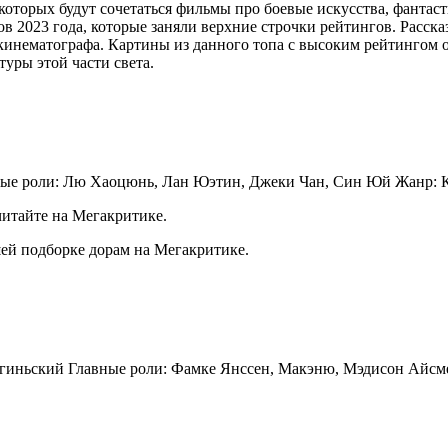
оторых будут сочетаться фильмы про боевые искусства, фантаст
2023 года, которые заняли верхние строчки рейтингов. Рассказ
инематографа. Картины из данного топа с высоким рейтингом 
уры этой части света.
вные роли: Лю Хаоцюнь, Лан Юэтин, Джеки Чан, Син Юй Жанр: 
итайте на Мегакритике.
ей подборке дорам на Мегакритике.
Багиньский Главные роли: Фамке Янссен, Макэню, Мэдисон Айсм