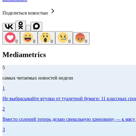
Поделиться новостью
0
0
0
0
0
Mediametrics
5
самых читаемых новостей недели
1
Не выбрасывайте втулки от туалетной бумаги: 11 классных спо
2
Вместо солений теперь делаю свекольную хреновину — к мясу и
3