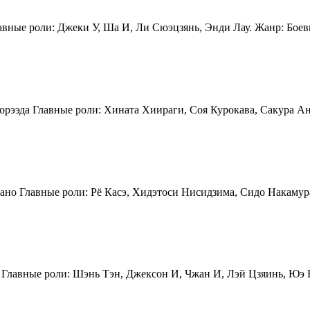
лавные роли: Джеки У, Ша И, Ли Сюэцзянь, Энди Лау. Жанр: Боев
Корээда Главные роли: Хината Хиираги, Соя Курокава, Сакура А
ано Главные роли: Рё Касэ, Хидэтоси Нисидзима, Сидо Накамур
е Главные роли: Шэнь Тэн, Джексон И, Чжан И, Лэй Цзяинь, Юэ 