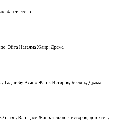
ик, Фантастика
ндо, Эйта Нагаяма Жанр: Драма
а, Таданобу Асано Жанр: История, Боевик, Драма
Юньпэн, Ван Цзяи Жанр: триллер, история, детектив,