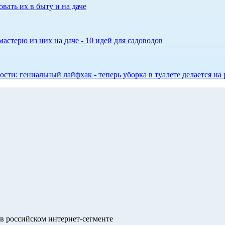
вать их в быту и на даче
астерю из них на даче - 10 идей для садоводов
сти: гениальный лайфхак - теперь уборка в туалете делается на 
в российском интернет-сегменте