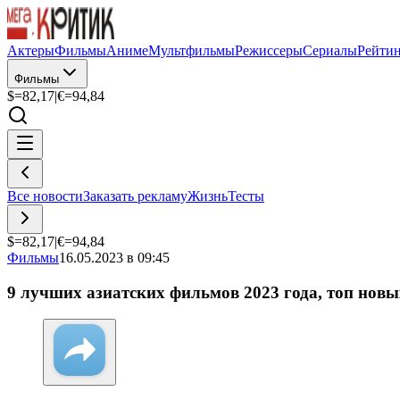
Актеры
Фильмы
Аниме
Мультфильмы
Режиссеры
Сериалы
Рейти
Фильмы
$=
82,17
|
€=
94,84
Все новости
Заказать рекламу
Жизнь
Тесты
$=
82,17
|
€=
94,84
Фильмы
16.05.2023 в 09:45
9 лучших азиатских фильмов 2023 года, топ новы