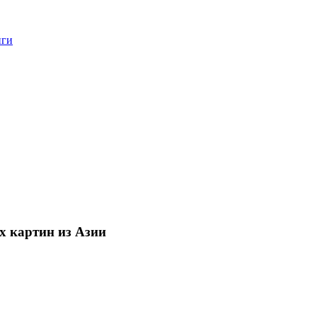
нги
х картин из Азии