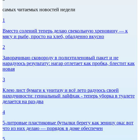
самых читаемых новостей недели
1
Вместо солений теперь делаю свекольную хреновину — к
мясу и рыбе, просто на хлеб, обалденно вкусно
2
Заворачиваю сковороду в полиэтиленовый пакет и не
нарадуюсь результату: нагар отлетает как пробка, блестит как
новая
3
Клею лист бумаги к унитазу и всё лето радуюсь своей
находчивости: гениальный лайфхак - теперь уборка в туалете
делается на раз-два
4
5-литровые пластиковые бутылки берегу как зеницу ока: вот
что из них делаю — порядок в доме обеспечен
5