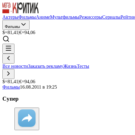
Актеры
Фильмы
Аниме
Мультфильмы
Режиссеры
Сериалы
Рейти
Фильмы
$=
81,41
|
€=
94,06
Все новости
Заказать рекламу
Жизнь
Тесты
$=
81,41
|
€=
94,06
Фильмы
16.08.2011 в 19:25
Супер