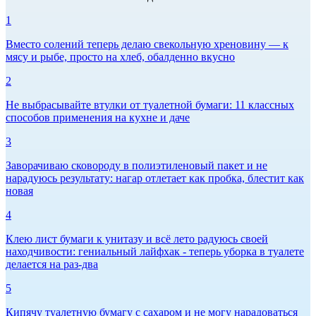
1
Вместо солений теперь делаю свекольную хреновину — к
мясу и рыбе, просто на хлеб, обалденно вкусно
2
Не выбрасывайте втулки от туалетной бумаги: 11 классных
способов применения на кухне и даче
3
Заворачиваю сковороду в полиэтиленовый пакет и не
нарадуюсь результату: нагар отлетает как пробка, блестит как
новая
4
Клею лист бумаги к унитазу и всё лето радуюсь своей
находчивости: гениальный лайфхак - теперь уборка в туалете
делается на раз-два
5
Кипячу туалетную бумагу с сахаром и не могу нарадоваться