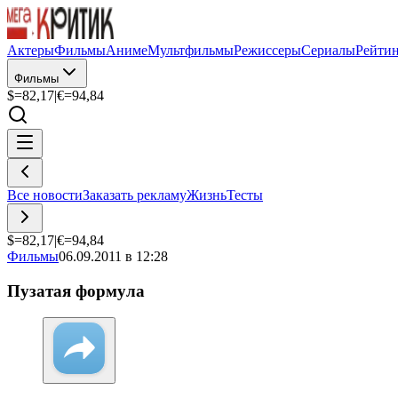
Актеры
Фильмы
Аниме
Мультфильмы
Режиссеры
Сериалы
Рейти
Фильмы
$=
82,17
|
€=
94,84
Все новости
Заказать рекламу
Жизнь
Тесты
$=
82,17
|
€=
94,84
Фильмы
06.09.2011 в 12:28
Пузатая формула