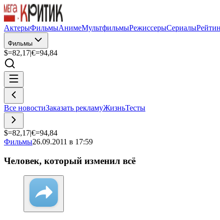
Актеры
Фильмы
Аниме
Мультфильмы
Режиссеры
Сериалы
Рейти
Фильмы
$=
82,17
|
€=
94,84
Все новости
Заказать рекламу
Жизнь
Тесты
$=
82,17
|
€=
94,84
Фильмы
26.09.2011 в 17:59
Человек, который изменил всё