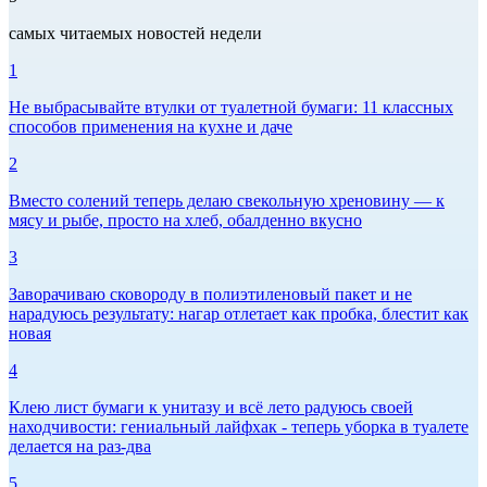
самых читаемых новостей недели
1
Не выбрасывайте втулки от туалетной бумаги: 11 классных
способов применения на кухне и даче
2
Вместо солений теперь делаю свекольную хреновину — к
мясу и рыбе, просто на хлеб, обалденно вкусно
3
Заворачиваю сковороду в полиэтиленовый пакет и не
нарадуюсь результату: нагар отлетает как пробка, блестит как
новая
4
Клею лист бумаги к унитазу и всё лето радуюсь своей
находчивости: гениальный лайфхак - теперь уборка в туалете
делается на раз-два
5