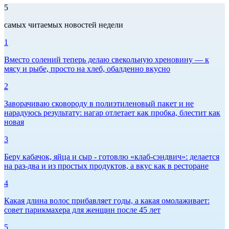
5
самых читаемых новостей недели
1
Вместо солений теперь делаю свекольную хреновину — к
мясу и рыбе, просто на хлеб, обалденно вкусно
2
Заворачиваю сковороду в полиэтиленовый пакет и не
нарадуюсь результату: нагар отлетает как пробка, блестит как
новая
3
Беру кабачок, яйца и сыр - готовлю «клаб-сэндвич»: делается
на раз-два и из простых продуктов, а вкус как в ресторане
4
Какая длина волос прибавляет годы, а какая омолаживает:
совет парикмахера для женщин после 45 лет
5