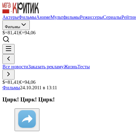
Актеры
Фильмы
Аниме
Мультфильмы
Режиссеры
Сериалы
Рейти
Фильмы
$=
81,41
|
€=
94,06
Все новости
Заказать рекламу
Жизнь
Тесты
$=
81,41
|
€=
94,06
Фильмы
24.10.2011 в 13:11
Цирк! Цирк! Цирк!