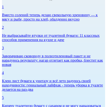
1
Вместо солений теперь делаю свекольную хреновину — к
мясу и рыбе, просто на хлеб, обалденно вкусно
2
Не выбрасывайте втулки от туалетной бумаги: 11 классных
способов применения на кухне и даче
3
Заворачиваю сковороду в полиэтиленовый пакет и не
нарадуюсь результату: нагар отлетает как пробка, блестит как
новая
4
Клею лист бумаги к унитазу и всё лето радуюсь своей
находчивости: гениальный лайфхак - теперь уборка в туалете
делается на раз-два
5
Кипячу туалетную бумагу с сахаром и не могу нарадоваться