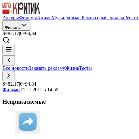
Актеры
Фильмы
Аниме
Мультфильмы
Режиссеры
Сериалы
Рейти
Фильмы
$=
82,17
|
€=
94,84
Все новости
Заказать рекламу
Жизнь
Тесты
$=
82,17
|
€=
94,84
Фильмы
15.11.2011 в 14:59
Неприкасаемые