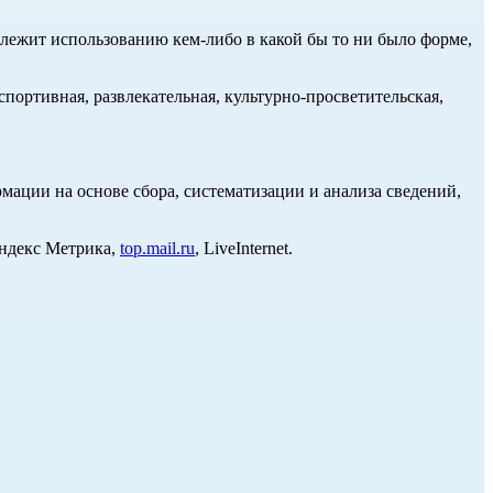
длежит использованию кем-либо в какой бы то ни было форме,
портивная, развлекательная, культурно-просветительская,
ции на основе сбора, систематизации и анализа сведений,
Яндекс Метрика,
top.mail.ru
, LiveInternet.