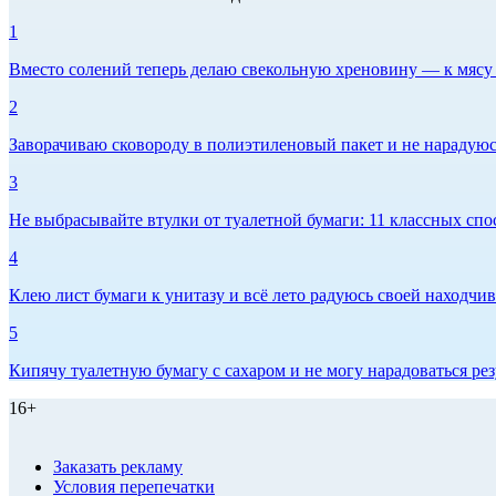
1
Вместо солений теперь делаю свекольную хреновину — к мясу и
2
Заворачиваю сковороду в полиэтиленовый пакет и не нарадуюсь 
3
Не выбрасывайте втулки от туалетной бумаги: 11 классных спо
4
Клею лист бумаги к унитазу и всё лето радуюсь своей находчиво
5
Кипячу туалетную бумагу с сахаром и не могу нарадоваться рез
16+
Заказать рекламу
Условия перепечатки