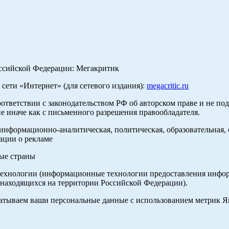
оссийской Федерации: Мегакритик
ети «Интернет» (для сетевого издания):
megacritic.ru
оответствии с законодательством РФ об авторском праве и не по
е иначе как с письменного разрешения правообладателя.
нформационно-аналитическая, политическая, образовательная, с
ации о рекламе
ные страны
хнологии (информационные технологии предоставления информа
 находящихся на территории Российской Федерации).
абатываем ваши персональные данные с использованием метрик 