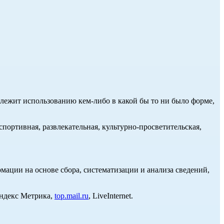
длежит использованию кем-либо в какой бы то ни было форме,
портивная, развлекательная, культурно-просветительская,
ции на основе сбора, систематизации и анализа сведений,
Яндекс Метрика,
top.mail.ru
, LiveInternet.