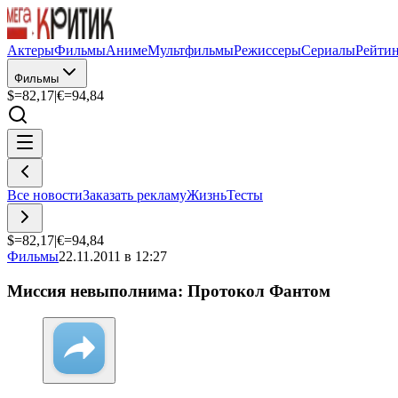
Актеры
Фильмы
Аниме
Мультфильмы
Режиссеры
Сериалы
Рейти
Фильмы
$=
82,17
|
€=
94,84
Все новости
Заказать рекламу
Жизнь
Тесты
$=
82,17
|
€=
94,84
Фильмы
22.11.2011 в 12:27
Миссия невыполнима: Протокол Фантом