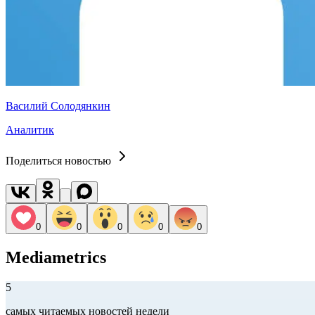
Василий Солодянкин
Аналитик
Поделиться новостью
0
0
0
0
0
Mediametrics
5
самых читаемых новостей недели