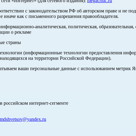
ети «Интернет» (для сетевого издания):
megacritic.ru
оответствии с законодательством РФ об авторском праве и не по
е иначе как с письменного разрешения правообладателя.
нформационно-аналитическая, политическая, образовательная, с
ации о рекламе
ные страны
хнологии (информационные технологии предоставления информа
 находящихся на территории Российской Федерации).
абатываем ваши персональные данные с использованием метрик 
в российском интернет-сегменте
mdshvetsov@yandex.ru