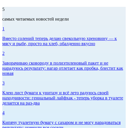
5
самых читаемых новостей недели
1
Вместо солений теперь делаю свекольную хреновину — к
мясу и рыбе, просто на хлеб, обалденно вкусно
2
Заворачиваю сковороду в полиэтиленовый пакет и не
нарадуюсь результату: нагар отлетает как пробка, блестит как
новая
3
Клею лист бумаги к унитазу и всё лето радуюсь своей
находчивости: гениальный лайфхак - теперь уборка в туалете
делается на раз-два
4
Кипячу туалетную бумагу с сахаром и не могу нарадоваться
результату: оценили все соседи