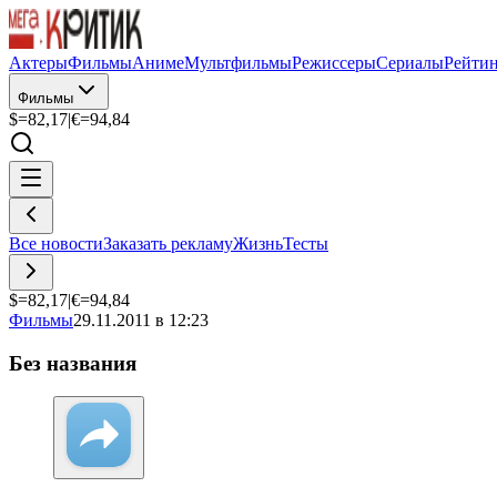
Актеры
Фильмы
Аниме
Мультфильмы
Режиссеры
Сериалы
Рейти
Фильмы
$=
82,17
|
€=
94,84
Все новости
Заказать рекламу
Жизнь
Тесты
$=
82,17
|
€=
94,84
Фильмы
29.11.2011 в 12:23
Без названия