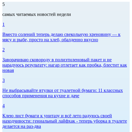
5
самых читаемых новостей недели
1
Вместо солений теперь делаю свекольную хреновину — к
мясу и рыбе, просто на хлеб, обалденно вкусно
2
Заворачиваю сковороду в полиэтиленовый пакет и не
нарадуюсь результату: нагар отлетает как пробка, блестит как
новая
3
Не выбрасывайте втулки от туалетной бумаги: 11 классных
способов применения на кухне и даче
4
Клею лист бумаги к унитазу и всё лето радуюсь своей
находчивости: гениальный лайфхак - теперь уборка в туалете
делается на раз-два