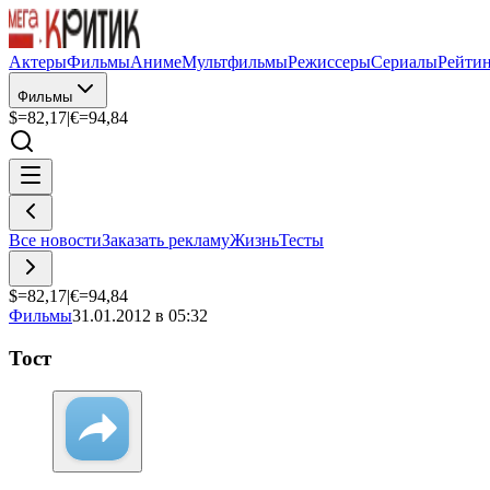
Актеры
Фильмы
Аниме
Мультфильмы
Режиссеры
Сериалы
Рейти
Фильмы
$=
82,17
|
€=
94,84
Все новости
Заказать рекламу
Жизнь
Тесты
$=
82,17
|
€=
94,84
Фильмы
31.01.2012 в 05:32
Тост