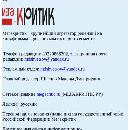
Мегакритик - крупнейший агрегатор рецензий на
кинофильмы в российском интернет-сегменте
Телефон редакции: 89220866202, электронная почта
редакции:
mdshvetsov@yandex.ru
Рекламный отдел:
mdshvetsov@yandex.ru
Главный редактор Швецов Максим Дмитриевич
Сетевое издание
megacritic.ru
(МЕГАКРИТИК.РУ)
Язык(и): русский
Перевод наименования (названия) на государственный язык
Российской Федерации: Мегакритик
Доменное имя сайта в информационно-