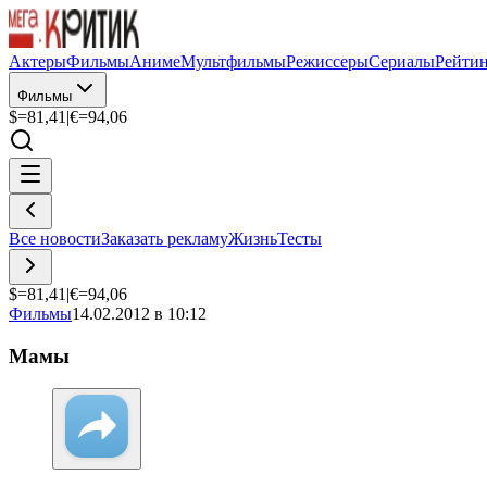
Актеры
Фильмы
Аниме
Мультфильмы
Режиссеры
Сериалы
Рейти
Фильмы
$=
81,41
|
€=
94,06
Все новости
Заказать рекламу
Жизнь
Тесты
$=
81,41
|
€=
94,06
Фильмы
14.02.2012 в 10:12
Мамы