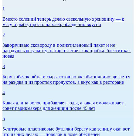
1
Вместо солений теперь делаю свекольную хреновину — к
мясу и рыбе, просто на хлеб, обалденно вкусно
2
Заворачиваю сковороду в полиэтиленовый пакет и не
нарадуюсь результату: нагар отлетает как пробка, блестит как
новая
3
Беру кабачок, яйца и сыр - готовлю «клаб-сэндвич»: делается
на раз-два и из простых продуктов, а вкус как в ресторане
4
Какая длина волос прибавляет годы, а какая омолаживает:
совет парикмахера для женщин после 45 лет
5
5-литровые пластиковые бутылки берегу как зеницу ока: вот
что из них делаю — порядок в доме обеспечен