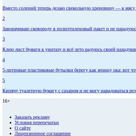
Вместо солений теперь делаю свекольную хреновину — к мясу и
2
Заворачиваю сковороду в полиэтиленовый пакет и не нарадуюсь 
3
Клею лист бумаги к унитазу и всё лето радуюсь своей находчиво
4
5-литровые пластиковые бутылки берегу как зеницу ока: вот ч
5
Кипячу туалетную бумагу с сахаром и не могу нарадоваться рез
16+
Заказать рекламу
Условия перепечатки
О сайте
Лицензионное соглашение