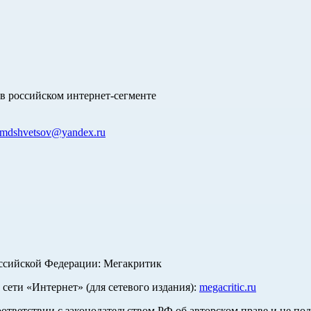
в российском интернет-сегменте
mdshvetsov@yandex.ru
оссийской Федерации: Мегакритик
ети «Интернет» (для сетевого издания):
megacritic.ru
оответствии с законодательством РФ об авторском праве и не по