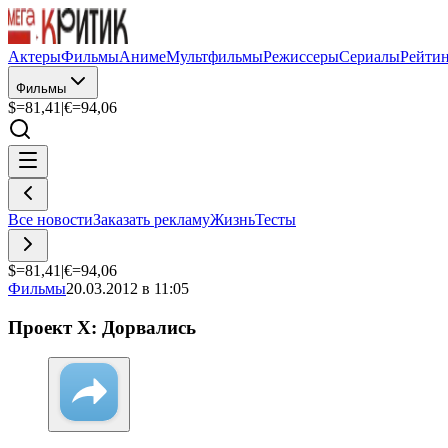
Актеры
Фильмы
Аниме
Мультфильмы
Режиссеры
Сериалы
Рейти
Фильмы
$=
81,41
|
€=
94,06
Все новости
Заказать рекламу
Жизнь
Тесты
$=
81,41
|
€=
94,06
Фильмы
20.03.2012 в 11:05
Проект X: Дорвались