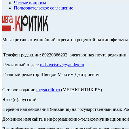
Частые вопросы
Пользовательское соглашение
Мегакритик - крупнейший агрегатор рецензий на кинофильмы 
Телефон редакции: 89220866202, электронная почта редакции:
Рекламный отдел:
mdshvetsov@yandex.ru
Главный редактор Швецов Максим Дмитриевич
Сетевое издание
megacritic.ru
(МЕГАКРИТИК.РУ)
Язык(и): русский
Перевод наименования (названия) на государственный язык Р
Доменное имя сайта в информационно-телекоммуникационной с
Вся информация, размещенная на данном сайте, охраняется в с