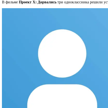
В фильме
Проект X: Дорвались
три одноклассника решили уст