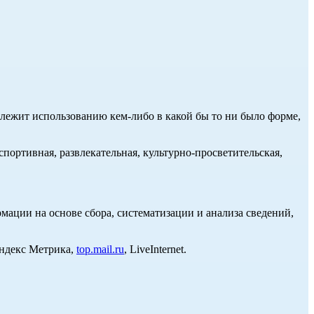
длежит использованию кем-либо в какой бы то ни было форме,
портивная, развлекательная, культурно-просветительская,
ции на основе сбора, систематизации и анализа сведений,
Яндекс Метрика,
top.mail.ru
, LiveInternet.