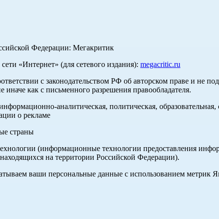
оссийской Федерации: Мегакритик
ети «Интернет» (для сетевого издания):
megacritic.ru
оответствии с законодательством РФ об авторском праве и не по
е иначе как с письменного разрешения правообладателя.
нформационно-аналитическая, политическая, образовательная, с
ации о рекламе
ные страны
хнологии (информационные технологии предоставления информа
 находящихся на территории Российской Федерации).
абатываем ваши персональные данные с использованием метрик 