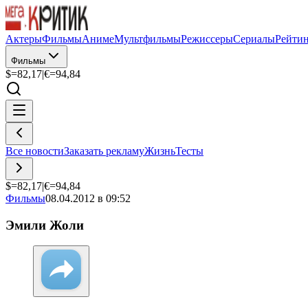
Актеры
Фильмы
Аниме
Мультфильмы
Режиссеры
Сериалы
Рейти
Фильмы
$=
82,17
|
€=
94,84
Все новости
Заказать рекламу
Жизнь
Тесты
$=
82,17
|
€=
94,84
Фильмы
08.04.2012 в 09:52
Эмили Жоли