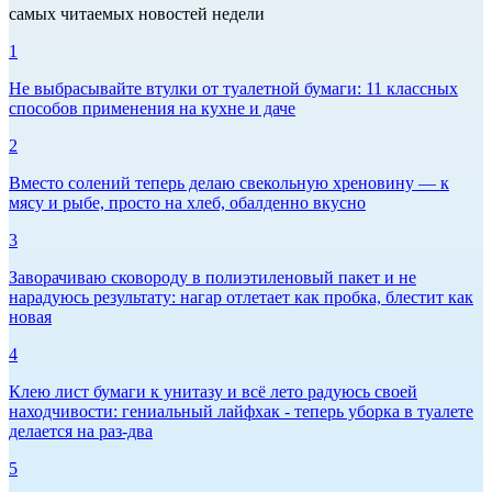
самых читаемых новостей недели
1
Не выбрасывайте втулки от туалетной бумаги: 11 классных
способов применения на кухне и даче
2
Вместо солений теперь делаю свекольную хреновину — к
мясу и рыбе, просто на хлеб, обалденно вкусно
3
Заворачиваю сковороду в полиэтиленовый пакет и не
нарадуюсь результату: нагар отлетает как пробка, блестит как
новая
4
Клею лист бумаги к унитазу и всё лето радуюсь своей
находчивости: гениальный лайфхак - теперь уборка в туалете
делается на раз-два
5