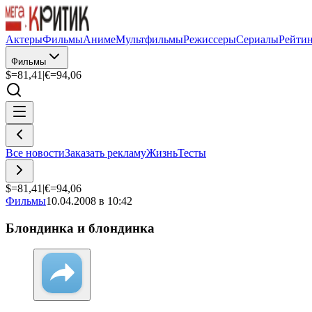
Актеры
Фильмы
Аниме
Мультфильмы
Режиссеры
Сериалы
Рейти
Фильмы
$=
81,41
|
€=
94,06
Все новости
Заказать рекламу
Жизнь
Тесты
$=
81,41
|
€=
94,06
Фильмы
10.04.2008 в 10:42
Блондинка и блондинка