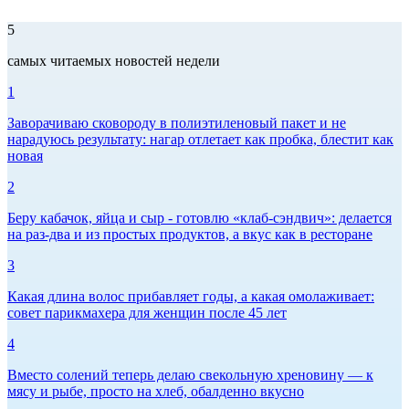
5
самых читаемых новостей недели
1
Заворачиваю сковороду в полиэтиленовый пакет и не
нарадуюсь результату: нагар отлетает как пробка, блестит как
новая
2
Беру кабачок, яйца и сыр - готовлю «клаб-сэндвич»: делается
на раз-два и из простых продуктов, а вкус как в ресторане
3
Какая длина волос прибавляет годы, а какая омолаживает:
совет парикмахера для женщин после 45 лет
4
Вместо солений теперь делаю свекольную хреновину — к
мясу и рыбе, просто на хлеб, обалденно вкусно