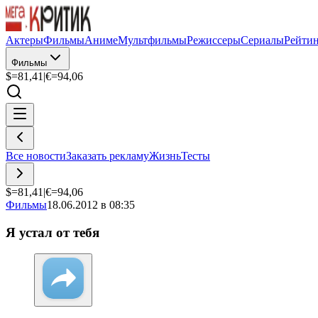
Актеры
Фильмы
Аниме
Мультфильмы
Режиссеры
Сериалы
Рейти
Фильмы
$=
81,41
|
€=
94,06
Все новости
Заказать рекламу
Жизнь
Тесты
$=
81,41
|
€=
94,06
Фильмы
18.06.2012 в 08:35
Я устал от тебя