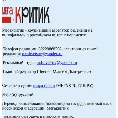
Мегакритик - крупнейший агрегатор рецензий на
кинофильмы в российском интернет-сегменте
Телефон редакции: 89220866202, электронная почта
редакции:
mdshvetsov@yandex.ru
Рекламный отдел:
mdshvetsov@yandex.ru
Главный редактор Швецов Максим Дмитриевич
Сетевое издание
megacritic.ru
(МЕГАКРИТИК.РУ)
Язык(и): русский
Перевод наименования (названия) на государственный язык
Российской Федерации: Мегакритик
Доменное имя сайта в информационно-