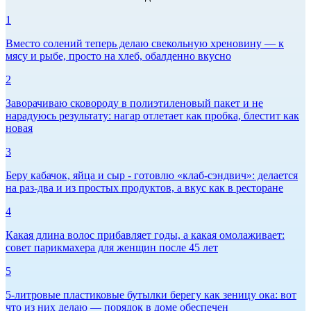
1
Вместо солений теперь делаю свекольную хреновину — к
мясу и рыбе, просто на хлеб, обалденно вкусно
2
Заворачиваю сковороду в полиэтиленовый пакет и не
нарадуюсь результату: нагар отлетает как пробка, блестит как
новая
3
Беру кабачок, яйца и сыр - готовлю «клаб-сэндвич»: делается
на раз-два и из простых продуктов, а вкус как в ресторане
4
Какая длина волос прибавляет годы, а какая омолаживает:
совет парикмахера для женщин после 45 лет
5
5-литровые пластиковые бутылки берегу как зеницу ока: вот
что из них делаю — порядок в доме обеспечен