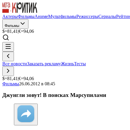
Актеры
Фильмы
Аниме
Мультфильмы
Режиссеры
Сериалы
Рейти
Фильмы
$=
81,41
|
€=
94,06
Все новости
Заказать рекламу
Жизнь
Тесты
$=
81,41
|
€=
94,06
Фильмы
26.06.2012 в 08:45
Джунгли зовут! В поисках Марсупилами