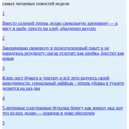
самых читаемых новостей недели
1
Вместо солений теперь делаю свекольную хреновину — к
мясу и рыбе, просто на хлеб, обалденно вкусно
2
Заворачиваю сковороду в полиэтиленовый пакет и не
нарадуюсь результату: нагар отлетает как пробка, блестит как
новая
3
Клею лист бумаги к унитазу и всё лето радуюсь своей
находчивости: гениальный лайфхак - теперь уборка в туалете
делается на раз-два
4
5-литровые пластиковые бутылки берегу как зеницу ока: вот
что из них делаю — порядок в доме обеспечен
5