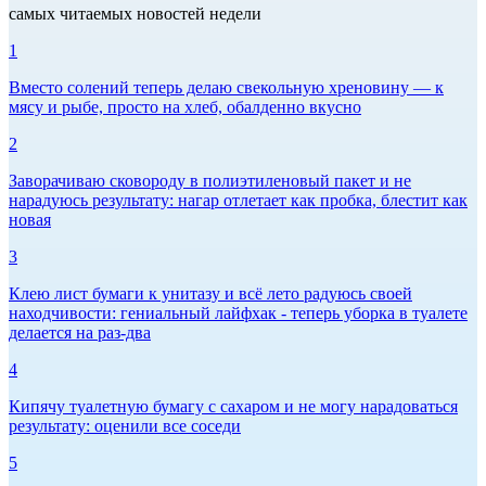
самых читаемых новостей недели
1
Вместо солений теперь делаю свекольную хреновину — к
мясу и рыбе, просто на хлеб, обалденно вкусно
2
Заворачиваю сковороду в полиэтиленовый пакет и не
нарадуюсь результату: нагар отлетает как пробка, блестит как
новая
3
Клею лист бумаги к унитазу и всё лето радуюсь своей
находчивости: гениальный лайфхак - теперь уборка в туалете
делается на раз-два
4
Кипячу туалетную бумагу с сахаром и не могу нарадоваться
результату: оценили все соседи
5