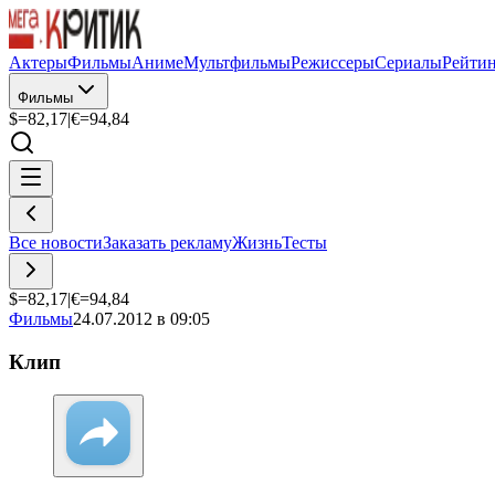
Актеры
Фильмы
Аниме
Мультфильмы
Режиссеры
Сериалы
Рейти
Фильмы
$=
82,17
|
€=
94,84
Все новости
Заказать рекламу
Жизнь
Тесты
$=
82,17
|
€=
94,84
Фильмы
24.07.2012 в 09:05
Клип