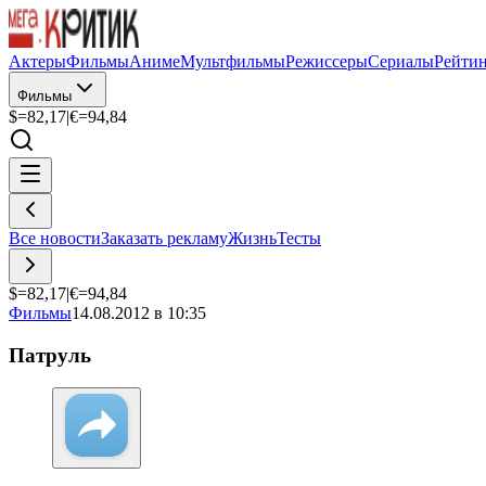
Актеры
Фильмы
Аниме
Мультфильмы
Режиссеры
Сериалы
Рейти
Фильмы
$=
82,17
|
€=
94,84
Все новости
Заказать рекламу
Жизнь
Тесты
$=
82,17
|
€=
94,84
Фильмы
14.08.2012 в 10:35
Патруль