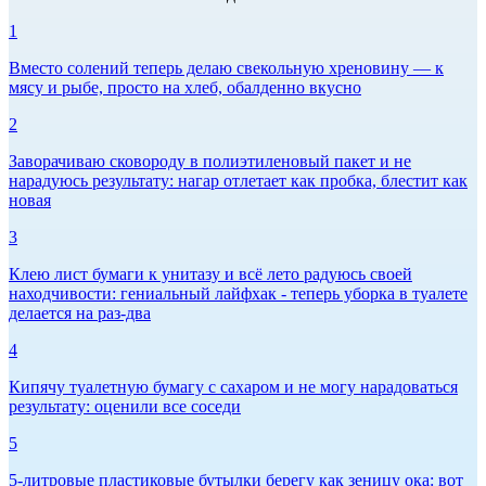
1
Вместо солений теперь делаю свекольную хреновину — к
мясу и рыбе, просто на хлеб, обалденно вкусно
2
Заворачиваю сковороду в полиэтиленовый пакет и не
нарадуюсь результату: нагар отлетает как пробка, блестит как
новая
3
Клею лист бумаги к унитазу и всё лето радуюсь своей
находчивости: гениальный лайфхак - теперь уборка в туалете
делается на раз-два
4
Кипячу туалетную бумагу с сахаром и не могу нарадоваться
результату: оценили все соседи
5
5-литровые пластиковые бутылки берегу как зеницу ока: вот