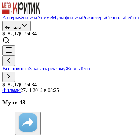
Актеры
Фильмы
Аниме
Мультфильмы
Режиссеры
Сериалы
Рейти
Фильмы
$=
82,17
|
€=
94,84
Все новости
Заказать рекламу
Жизнь
Тесты
$=
82,17
|
€=
94,84
Фильмы
27.11.2012 в 08:25
Муви 43