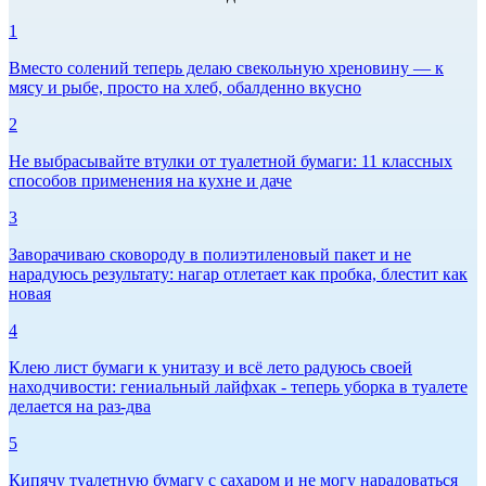
1
Вместо солений теперь делаю свекольную хреновину — к
мясу и рыбе, просто на хлеб, обалденно вкусно
2
Не выбрасывайте втулки от туалетной бумаги: 11 классных
способов применения на кухне и даче
3
Заворачиваю сковороду в полиэтиленовый пакет и не
нарадуюсь результату: нагар отлетает как пробка, блестит как
новая
4
Клею лист бумаги к унитазу и всё лето радуюсь своей
находчивости: гениальный лайфхак - теперь уборка в туалете
делается на раз-два
5
Кипячу туалетную бумагу с сахаром и не могу нарадоваться