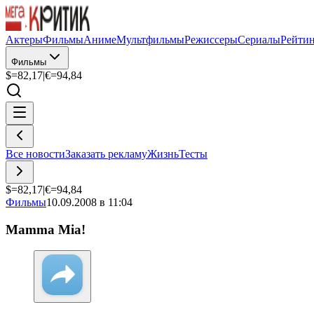
Актеры
Фильмы
Аниме
Мультфильмы
Режиссеры
Сериалы
Рейти
Фильмы
$=
82,17
|
€=
94,84
Все новости
Заказать рекламу
Жизнь
Тесты
$=
82,17
|
€=
94,84
Фильмы
10.09.2008 в 11:04
Mamma Mia!