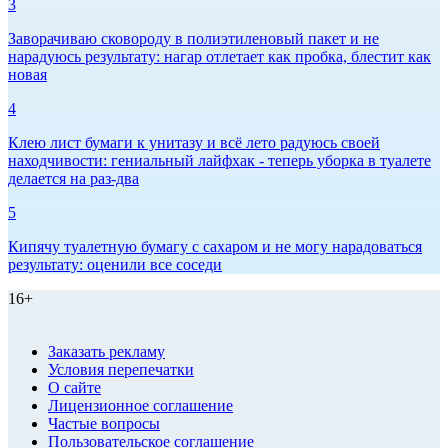
3
Заворачиваю сковороду в полиэтиленовый пакет и не
нарадуюсь результату: нагар отлетает как пробка, блестит как
новая
4
Клею лист бумаги к унитазу и всё лето радуюсь своей
находчивости: гениальный лайфхак - теперь уборка в туалете
делается на раз-два
5
Кипячу туалетную бумагу с сахаром и не могу нарадоваться
результату: оценили все соседи
16+
Заказать рекламу
Условия перепечатки
О сайте
Лицензионное соглашение
Частые вопросы
Пользовательское соглашение