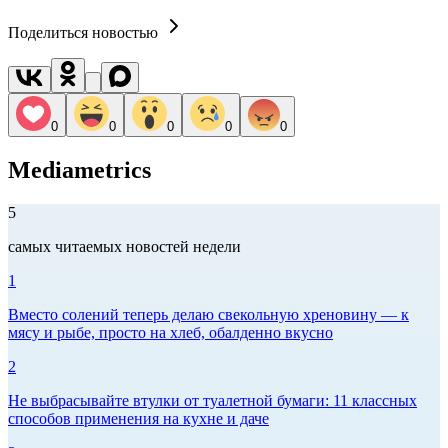
Поделиться новостью
0
0
0
0
0
Mediametrics
5
самых читаемых новостей недели
1
Вместо солений теперь делаю свекольную хреновину — к
мясу и рыбе, просто на хлеб, обалденно вкусно
2
Не выбрасывайте втулки от туалетной бумаги: 11 классных
способов применения на кухне и даче