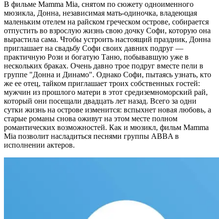
В фильме Mamma Mia, снятом по сюжету одноименного
мюзикла, Донна, независимая мать-одиночка, владеющая
маленьким отелем на райском греческом острове, собирается
отпустить во взрослую жизнь свою дочку Софи, которую она
вырастила сама. Чтобы устроить настоящий праздник, Донна
приглашает на свадьбу Софи своих давних подруг —
практичную Рози и богатую Таню, побывавшую уже в
нескольких браках. Очень давно трое подруг вместе пели в
группе "Донна и Динамо". Однако Софи, пытаясь узнать, кто
же ее отец, тайком приглашает троих собственных гостей:
мужчин из прошлого матери в этот средиземноморский рай,
который они посещали двадцать лет назад. Всего за одни
сутки жизнь на острове изменится: вспыхнет новая любовь, а
старые романы снова оживут на этом месте полном
романтических возможностей. Как и мюзикл, фильм Mamma
Mia позволит насладиться песнями группы ABBA в
исполнении актеров.