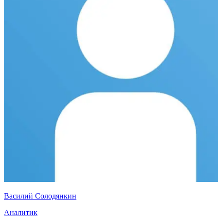
Василий Солодянкин
Аналитик