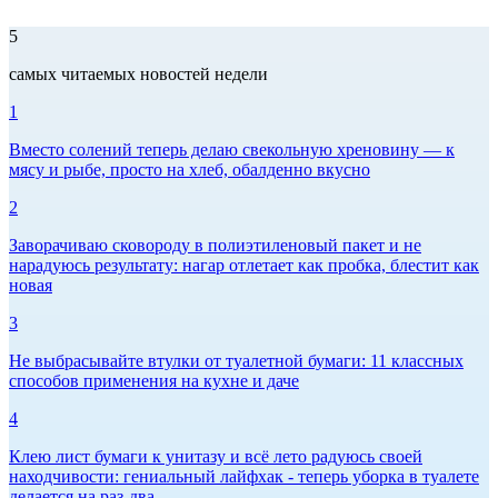
5
самых читаемых новостей недели
1
Вместо солений теперь делаю свекольную хреновину — к
мясу и рыбе, просто на хлеб, обалденно вкусно
2
Заворачиваю сковороду в полиэтиленовый пакет и не
нарадуюсь результату: нагар отлетает как пробка, блестит как
новая
3
Не выбрасывайте втулки от туалетной бумаги: 11 классных
способов применения на кухне и даче
4
Клею лист бумаги к унитазу и всё лето радуюсь своей
находчивости: гениальный лайфхак - теперь уборка в туалете
делается на раз-два