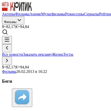
Актеры
Фильмы
Аниме
Мультфильмы
Режиссеры
Сериалы
Рейти
Фильмы
$=
82,17
|
€=
94,84
Все новости
Заказать рекламу
Жизнь
Тесты
$=
82,17
|
€=
94,84
Фильмы
26.02.2013 в 16:22
Беги