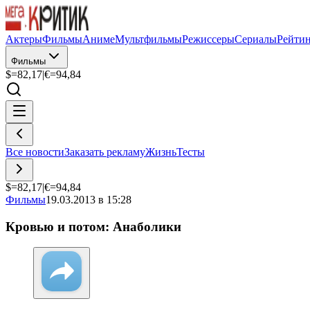
Актеры
Фильмы
Аниме
Мультфильмы
Режиссеры
Сериалы
Рейти
Фильмы
$=
82,17
|
€=
94,84
Все новости
Заказать рекламу
Жизнь
Тесты
$=
82,17
|
€=
94,84
Фильмы
19.03.2013 в 15:28
Кровью и потом: Анаболики