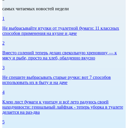
самых читаемых новостей недели
1
Не выбрасывайте втулки от туалетной бумаги: 11 классных
способов применения на кухне и даче
2
Вместо солений теперь делаю свекольную хреновину — к
мясу и рыбе, просто на хлеб, обалденно вкусно
3
Не спешите выбрасывать старые ручки: вот 7 способов
использовать их в быту и на даче
4
Клею лист бумаги к унитазу и всё лето радуюсь своей
находчивости: гениальный лайфхак - теперь уборка в туалете
делается на раз-два
5