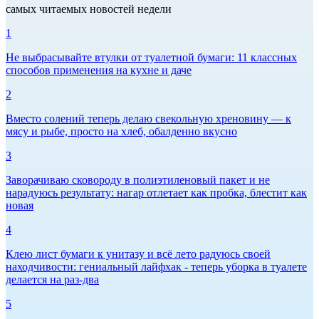
самых читаемых новостей недели
1
Не выбрасывайте втулки от туалетной бумаги: 11 классных
способов применения на кухне и даче
2
Вместо солений теперь делаю свекольную хреновину — к
мясу и рыбе, просто на хлеб, обалденно вкусно
3
Заворачиваю сковороду в полиэтиленовый пакет и не
нарадуюсь результату: нагар отлетает как пробка, блестит как
новая
4
Клею лист бумаги к унитазу и всё лето радуюсь своей
находчивости: гениальный лайфхак - теперь уборка в туалете
делается на раз-два
5