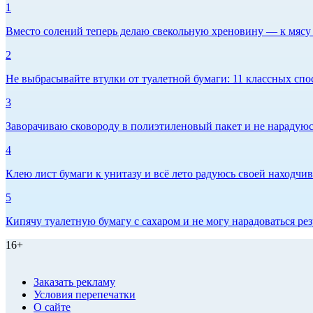
1
Вместо солений теперь делаю свекольную хреновину — к мясу и
2
Не выбрасывайте втулки от туалетной бумаги: 11 классных спо
3
Заворачиваю сковороду в полиэтиленовый пакет и не нарадуюсь 
4
Клею лист бумаги к унитазу и всё лето радуюсь своей находчиво
5
Кипячу туалетную бумагу с сахаром и не могу нарадоваться рез
16+
Заказать рекламу
Условия перепечатки
О сайте