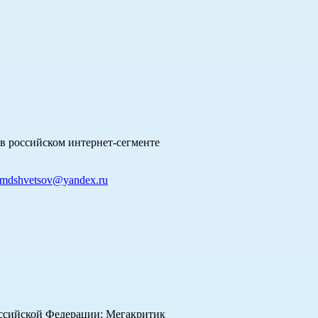
в российском интернет-сегменте
mdshvetsov@yandex.ru
оссийской Федерации: Мегакритик