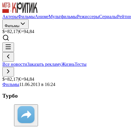
Актеры
Фильмы
Аниме
Мультфильмы
Режиссеры
Сериалы
Рейти
Фильмы
$=
82,17
|
€=
94,84
Все новости
Заказать рекламу
Жизнь
Тесты
$=
82,17
|
€=
94,84
Фильмы
11.06.2013 в 16:24
Турбо