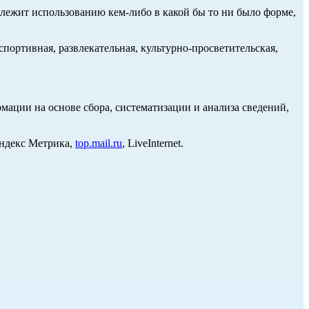
длежит использованию кем-либо в какой бы то ни было форме,
портивная, развлекательная, культурно-просветительская,
ции на основе сбора, систематизации и анализа сведений,
Яндекс Метрика,
top.mail.ru
, LiveInternet.