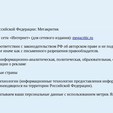
оссийской Федерации: Мегакритик
ети «Интернет» (для сетевого издания):
megacritic.ru
оответствии с законодательством РФ об авторском праве и не по
е иначе как с письменного разрешения правообладателя.
нформационно-аналитическая, политическая, образовательная, с
ации о рекламе
ные страны
хнологии (информационные технологии предоставления информа
 находящихся на территории Российской Федерации).
абатываем ваши персональные данные с использованием метрик 