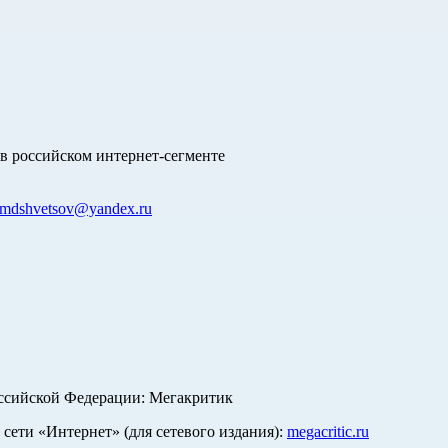
в российском интернет-сегменте
mdshvetsov@yandex.ru
оссийской Федерации: Мегакритик
ети «Интернет» (для сетевого издания):
megacritic.ru