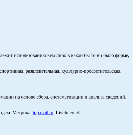
длежит использованию кем-либо в какой бы то ни было форме,
портивная, развлекательная, культурно-просветительская,
ции на основе сбора, систематизации и анализа сведений,
Яндекс Метрика,
top.mail.ru
, LiveInternet.