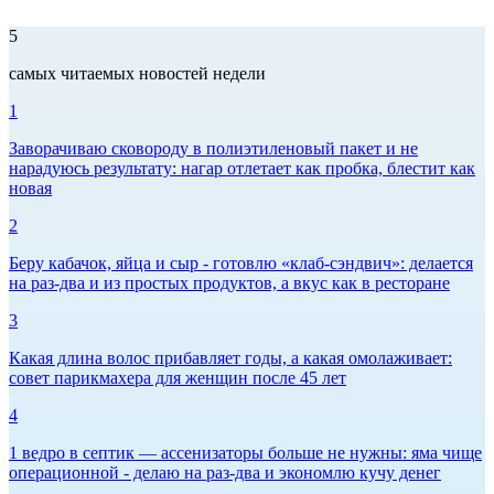
5
самых читаемых новостей недели
1
Заворачиваю сковороду в полиэтиленовый пакет и не
нарадуюсь результату: нагар отлетает как пробка, блестит как
новая
2
Беру кабачок, яйца и сыр - готовлю «клаб-сэндвич»: делается
на раз-два и из простых продуктов, а вкус как в ресторане
3
Какая длина волос прибавляет годы, а какая омолаживает:
совет парикмахера для женщин после 45 лет
4
1 ведро в септик — ассенизаторы больше не нужны: яма чище
операционной - делаю на раз-два и экономлю кучу денег