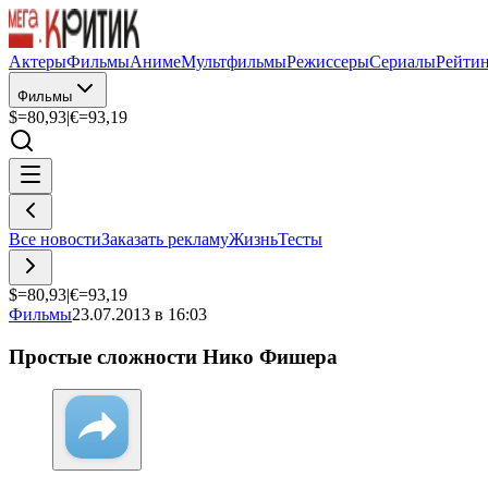
Актеры
Фильмы
Аниме
Мультфильмы
Режиссеры
Сериалы
Рейти
Фильмы
$=
80,93
|
€=
93,19
Все новости
Заказать рекламу
Жизнь
Тесты
$=
80,93
|
€=
93,19
Фильмы
23.07.2013 в 16:03
Простые сложности Нико Фишера