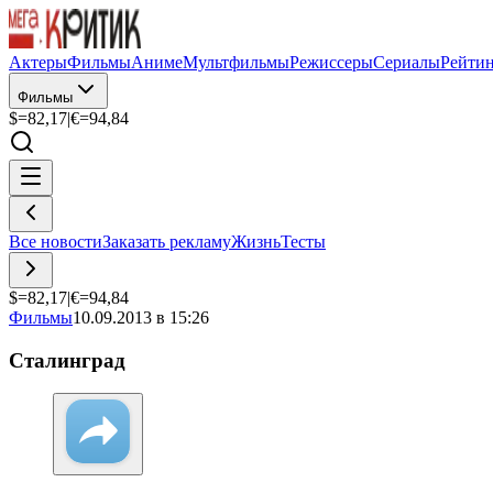
Актеры
Фильмы
Аниме
Мультфильмы
Режиссеры
Сериалы
Рейти
Фильмы
$=
82,17
|
€=
94,84
Все новости
Заказать рекламу
Жизнь
Тесты
$=
82,17
|
€=
94,84
Фильмы
10.09.2013 в 15:26
Сталинград