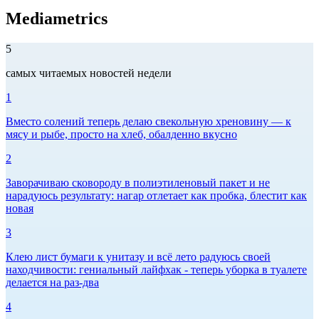
Mediametrics
5
самых читаемых новостей недели
1
Вместо солений теперь делаю свекольную хреновину — к
мясу и рыбе, просто на хлеб, обалденно вкусно
2
Заворачиваю сковороду в полиэтиленовый пакет и не
нарадуюсь результату: нагар отлетает как пробка, блестит как
новая
3
Клею лист бумаги к унитазу и всё лето радуюсь своей
находчивости: гениальный лайфхак - теперь уборка в туалете
делается на раз-два
4