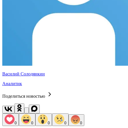
Василий Солодянкин
Аналитик
Поделиться новостью
0
0
0
0
0