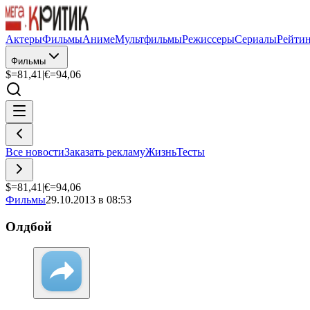
Актеры
Фильмы
Аниме
Мультфильмы
Режиссеры
Сериалы
Рейти
Фильмы
$=
81,41
|
€=
94,06
Все новости
Заказать рекламу
Жизнь
Тесты
$=
81,41
|
€=
94,06
Фильмы
29.10.2013 в 08:53
Олдбой