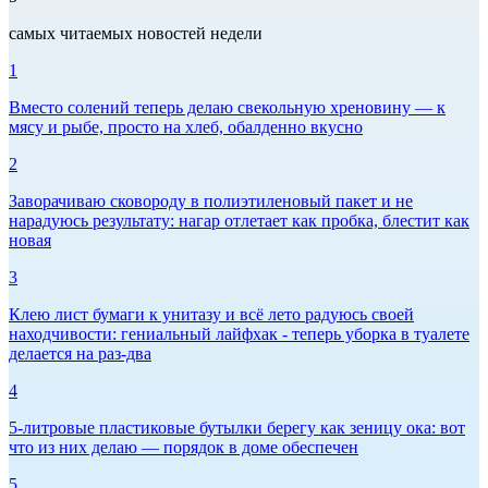
самых читаемых новостей недели
1
Вместо солений теперь делаю свекольную хреновину — к
мясу и рыбе, просто на хлеб, обалденно вкусно
2
Заворачиваю сковороду в полиэтиленовый пакет и не
нарадуюсь результату: нагар отлетает как пробка, блестит как
новая
3
Клею лист бумаги к унитазу и всё лето радуюсь своей
находчивости: гениальный лайфхак - теперь уборка в туалете
делается на раз-два
4
5-литровые пластиковые бутылки берегу как зеницу ока: вот
что из них делаю — порядок в доме обеспечен
5