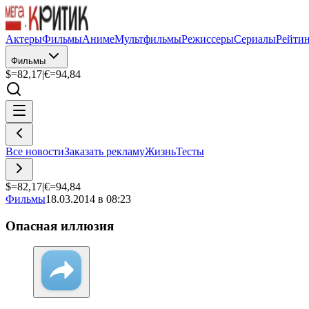
Актеры
Фильмы
Аниме
Мультфильмы
Режиссеры
Сериалы
Рейти
Фильмы
$=
82,17
|
€=
94,84
Все новости
Заказать рекламу
Жизнь
Тесты
$=
82,17
|
€=
94,84
Фильмы
18.03.2014 в 08:23
Опасная иллюзия