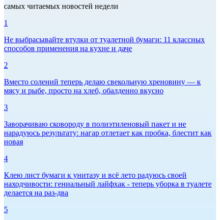
самых читаемых новостей недели
1
Не выбрасывайте втулки от туалетной бумаги: 11 классных
способов применения на кухне и даче
2
Вместо солений теперь делаю свекольную хреновину — к
мясу и рыбе, просто на хлеб, обалденно вкусно
3
Заворачиваю сковороду в полиэтиленовый пакет и не
нарадуюсь результату: нагар отлетает как пробка, блестит как
новая
4
Клею лист бумаги к унитазу и всё лето радуюсь своей
находчивости: гениальный лайфхак - теперь уборка в туалете
делается на раз-два
5