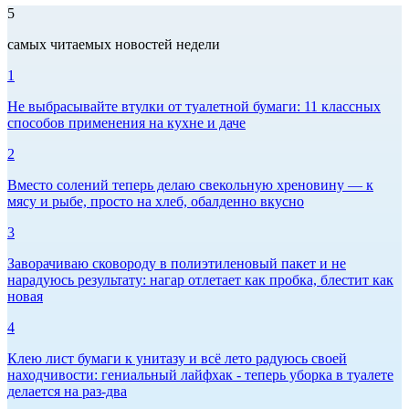
5
самых читаемых новостей недели
1
Не выбрасывайте втулки от туалетной бумаги: 11 классных
способов применения на кухне и даче
2
Вместо солений теперь делаю свекольную хреновину — к
мясу и рыбе, просто на хлеб, обалденно вкусно
3
Заворачиваю сковороду в полиэтиленовый пакет и не
нарадуюсь результату: нагар отлетает как пробка, блестит как
новая
4
Клею лист бумаги к унитазу и всё лето радуюсь своей
находчивости: гениальный лайфхак - теперь уборка в туалете
делается на раз-два