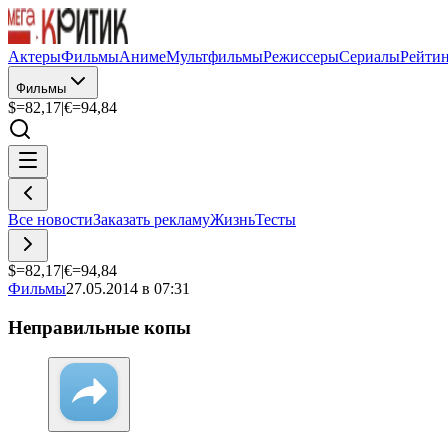
Актеры
Фильмы
Аниме
Мультфильмы
Режиссеры
Сериалы
Рейти
Фильмы
$=
82,17
|
€=
94,84
Все новости
Заказать рекламу
Жизнь
Тесты
$=
82,17
|
€=
94,84
Фильмы
27.05.2014 в 07:31
Неправильные копы