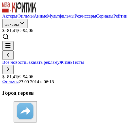
Актеры
Фильмы
Аниме
Мультфильмы
Режиссеры
Сериалы
Рейти
Фильмы
$=
81,41
|
€=
94,06
Все новости
Заказать рекламу
Жизнь
Тесты
$=
81,41
|
€=
94,06
Фильмы
23.09.2014 в 06:18
Город героев