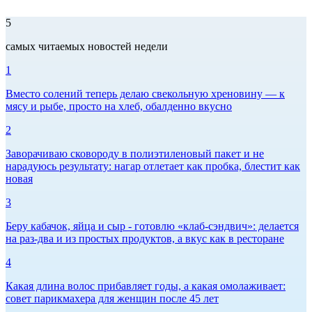
5
самых читаемых новостей недели
1
Вместо солений теперь делаю свекольную хреновину — к
мясу и рыбе, просто на хлеб, обалденно вкусно
2
Заворачиваю сковороду в полиэтиленовый пакет и не
нарадуюсь результату: нагар отлетает как пробка, блестит как
новая
3
Беру кабачок, яйца и сыр - готовлю «клаб-сэндвич»: делается
на раз-два и из простых продуктов, а вкус как в ресторане
4
Какая длина волос прибавляет годы, а какая омолаживает:
совет парикмахера для женщин после 45 лет