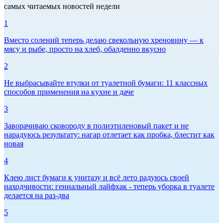
самых читаемых новостей недели
1
Вместо солений теперь делаю свекольную хреновину — к
мясу и рыбе, просто на хлеб, обалденно вкусно
2
Не выбрасывайте втулки от туалетной бумаги: 11 классных
способов применения на кухне и даче
3
Заворачиваю сковороду в полиэтиленовый пакет и не
нарадуюсь результату: нагар отлетает как пробка, блестит как
новая
4
Клею лист бумаги к унитазу и всё лето радуюсь своей
находчивости: гениальный лайфхак - теперь уборка в туалете
делается на раз-два
5