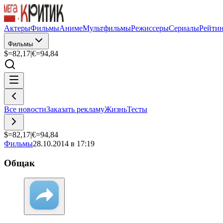
Актеры
Фильмы
Аниме
Мультфильмы
Режиссеры
Сериалы
Рейти
Фильмы
$=
82,17
|
€=
94,84
Все новости
Заказать рекламу
Жизнь
Тесты
$=
82,17
|
€=
94,84
Фильмы
28.10.2014 в 17:19
Общак