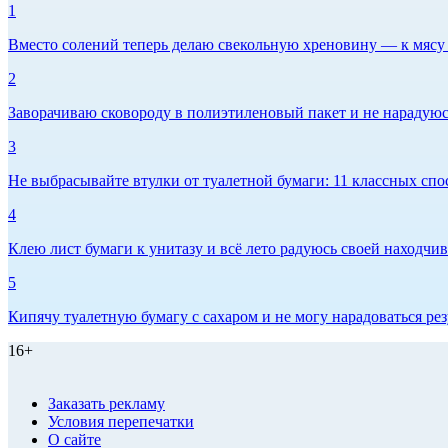
1
Вместо солений теперь делаю свекольную хреновину — к мясу и
2
Заворачиваю сковороду в полиэтиленовый пакет и не нарадуюсь 
3
Не выбрасывайте втулки от туалетной бумаги: 11 классных спо
4
Клею лист бумаги к унитазу и всё лето радуюсь своей находчиво
5
Кипячу туалетную бумагу с сахаром и не могу нарадоваться рез
16+
Заказать рекламу
Условия перепечатки
О сайте