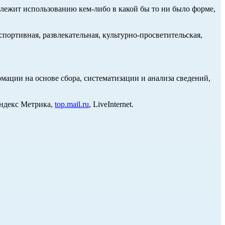
длежит использованию кем-либо в какой бы то ни было форме,
портивная, развлекательная, культурно-просветительская,
ции на основе сбора, систематизации и анализа сведений,
Яндекс Метрика,
top.mail.ru
, LiveInternet.