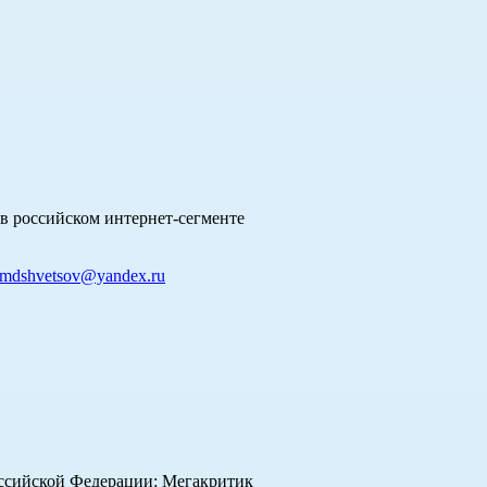
в российском интернет-сегменте
mdshvetsov@yandex.ru
оссийской Федерации: Мегакритик