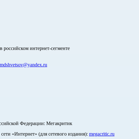
в российском интернет-сегменте
mdshvetsov@yandex.ru
оссийской Федерации: Мегакритик
ети «Интернет» (для сетевого издания):
megacritic.ru