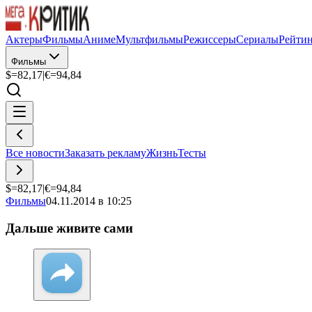
Актеры
Фильмы
Аниме
Мультфильмы
Режиссеры
Сериалы
Рейти
Фильмы
$=
82,17
|
€=
94,84
Все новости
Заказать рекламу
Жизнь
Тесты
$=
82,17
|
€=
94,84
Фильмы
04.11.2014 в 10:25
Дальше живите сами