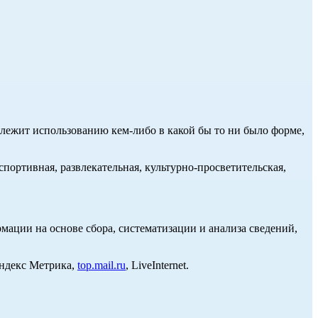
длежит использованию кем-либо в какой бы то ни было форме,
портивная, развлекательная, культурно-просветительская,
ции на основе сбора, систематизации и анализа сведений,
Яндекс Метрика,
top.mail.ru
, LiveInternet.