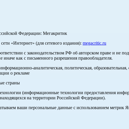
оссийской Федерации: Мегакритик
ети «Интернет» (для сетевого издания):
megacritic.ru
оответствии с законодательством РФ об авторском праве и не по
е иначе как с письменного разрешения правообладателя.
нформационно-аналитическая, политическая, образовательная, с
ации о рекламе
ные страны
хнологии (информационные технологии предоставления информа
 находящихся на территории Российской Федерации).
абатываем ваши персональные данные с использованием метрик 