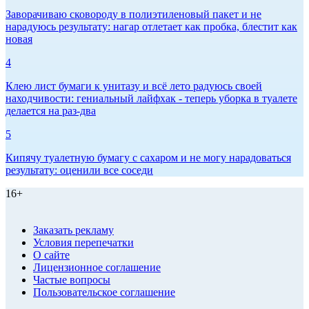
Заворачиваю сковороду в полиэтиленовый пакет и не
нарадуюсь результату: нагар отлетает как пробка, блестит как
новая
4
Клею лист бумаги к унитазу и всё лето радуюсь своей
находчивости: гениальный лайфхак - теперь уборка в туалете
делается на раз-два
5
Кипячу туалетную бумагу с сахаром и не могу нарадоваться
результату: оценили все соседи
16+
Заказать рекламу
Условия перепечатки
О сайте
Лицензионное соглашение
Частые вопросы
Пользовательское соглашение