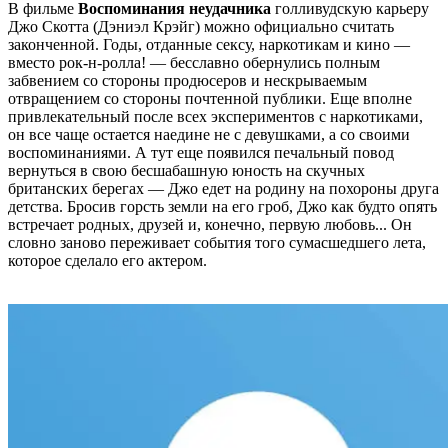
В фильме
Воспоминания неудачника
голливудскую карьеру
Джо Скотта (Дэниэл Крэйг) можно официально считать
законченной. Годы, отданные сексу, наркотикам и кино —
вместо рок-н-ролла! — бесславно обернулись полным
забвением со стороны продюсеров и нескрываемым
отвращением со стороны почтенной публики. Еще вполне
привлекательный после всех экспериментов с наркотиками,
он все чаще остается наедине не с девушками, а со своими
воспоминаниями. А тут еще появился печальный повод
вернуться в свою бесшабашную юность на скучных
британских берегах — Джо едет на родину на похороны друга
детства. Бросив горсть земли на его гроб, Джо как будто опять
встречает родных, друзей и, конечно, первую любовь... Он
словно заново переживает события того сумасшедшего лета,
которое сделало его актером.