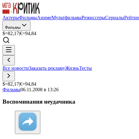
Актеры
Фильмы
Аниме
Мультфильмы
Режиссеры
Сериалы
Рейти
Фильмы
$=
82,17
|
€=
94,84
Все новости
Заказать рекламу
Жизнь
Тесты
$=
82,17
|
€=
94,84
Фильмы
06.11.2008 в 13:26
Воспоминания неудачника