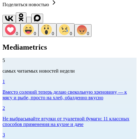
Поделиться новостью
0
0
0
0
0
Mediametrics
5
самых читаемых новостей недели
1
Вместо солений теперь делаю свекольную хреновину — к
мясу и рыбе, просто на хлеб, обалденно вкусно
2
Не выбрасывайте втулки от туалетной бумаги: 11 классных
способов применения на кухне и даче
3