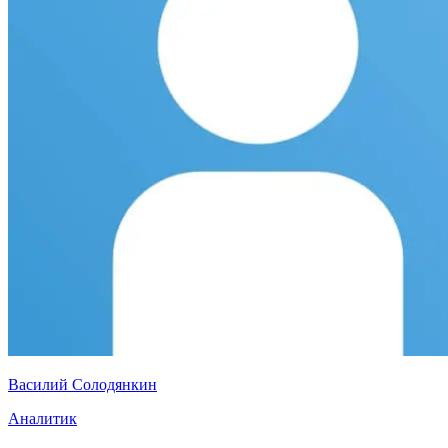
Василий Солодянкин
Аналитик