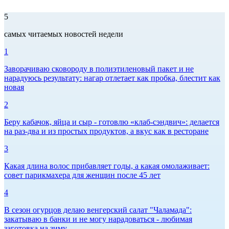
5
самых читаемых новостей недели
1
Заворачиваю сковороду в полиэтиленовый пакет и не
нарадуюсь результату: нагар отлетает как пробка, блестит как
новая
2
Беру кабачок, яйца и сыр - готовлю «клаб-сэндвич»: делается
на раз-два и из простых продуктов, а вкус как в ресторане
3
Какая длина волос прибавляет годы, а какая омолаживает:
совет парикмахера для женщин после 45 лет
4
В сезон огурцов делаю венгерский салат "Чаламада":
закатываю в банки и не могу нарадоваться - любимая
заготовка на зиму