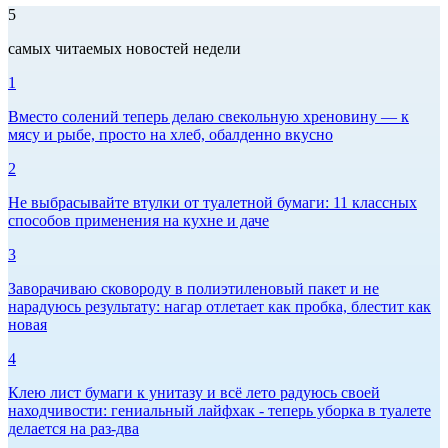
5
самых читаемых новостей недели
1
Вместо солений теперь делаю свекольную хреновину — к
мясу и рыбе, просто на хлеб, обалденно вкусно
2
Не выбрасывайте втулки от туалетной бумаги: 11 классных
способов применения на кухне и даче
3
Заворачиваю сковороду в полиэтиленовый пакет и не
нарадуюсь результату: нагар отлетает как пробка, блестит как
новая
4
Клею лист бумаги к унитазу и всё лето радуюсь своей
находчивости: гениальный лайфхак - теперь уборка в туалете
делается на раз-два