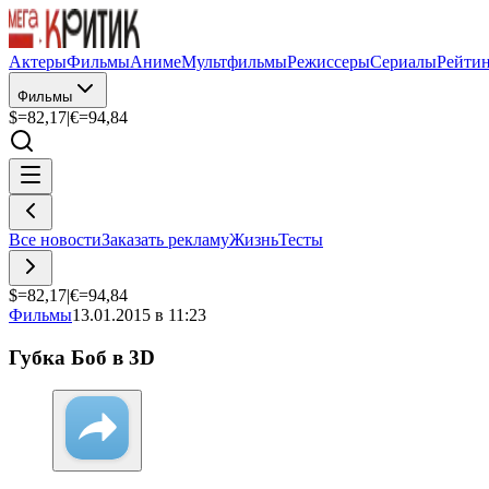
Актеры
Фильмы
Аниме
Мультфильмы
Режиссеры
Сериалы
Рейти
Фильмы
$=
82,17
|
€=
94,84
Все новости
Заказать рекламу
Жизнь
Тесты
$=
82,17
|
€=
94,84
Фильмы
13.01.2015 в 11:23
Губка Боб в 3D